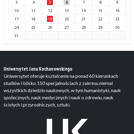
3
4
5
6
7
8
9
10
11
12
13
14
15
16
17
18
19
20
21
22
23
24
25
26
27
28
29
30
31
Uniwersytet Jana Kochanowskiego
Uniwersytet oferuje ksztalcenie na ponad 60 kierunkach
studiów i blisko 150 specjalnościach z zakresu niemal
wszystkich dziedzin naukowych, w tym humanistyki, nauk
społecznych, nauk medycznych i nauk o zdrowiu, nauk
ścisłych i przyrodniczych, sztuki.