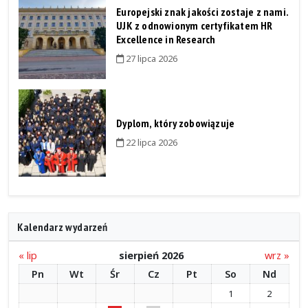
Europejski znak jakości zostaje z nami.
UJK z odnowionym certyfikatem HR
Excellence in Research
27 lipca 2026
Dyplom, który zobowiązuje
22 lipca 2026
Kalendarz wydarzeń
« lip
sierpień 2026
wrz »
Pn
Wt
Śr
Cz
Pt
So
Nd
1
2