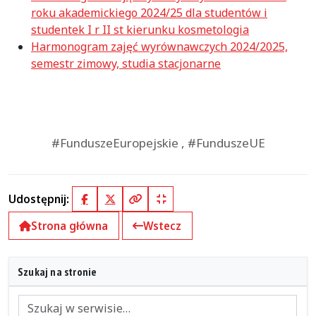
roku akademickiego 2024/25 dla studentów i
studentek I r II st kierunku kosmetologia
Harmonogram zajęć wyrównawczych 2024/2025,
semestr zimowy, studia stacjonarne
#FunduszeEuropejskie , #FunduszeUE
Udostępnij:
Facebook
X (Twitter)
Kopiuj pełny link
Kopiuj krótki link
Strona główna
Wstecz
Szukaj na stronie