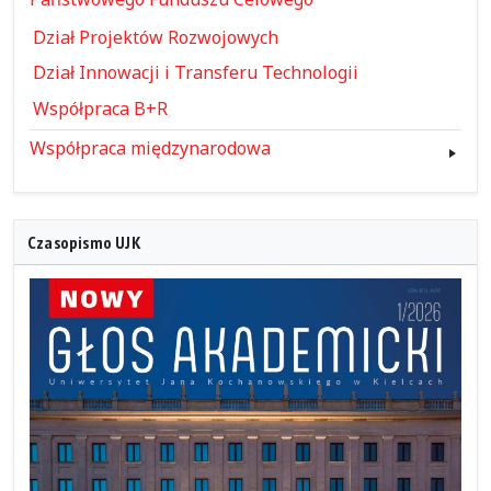
Dział Projektów Rozwojowych
Dział Innowacji i Transferu Technologii
Współpraca B+R
Współpraca międzynarodowa
Czasopismo UJK