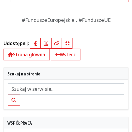
#FunduszeEuropejskie , #FunduszeUE
Udostępnij:
Facebook
X (Twitter)
Kopiuj pełny link
Kopiuj krótki link
Strona główna
Wstecz
Szukaj na stronie
Szukaj
WSPÓŁPRACA