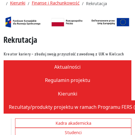
Kierunki
Finanse i Rachunkowość
Rekrutacja
Rekrutacja
Kreator kariery – zbuduj swoją przyszłość zawodową z UJK w Kielcach
Aktualności
Regulamin projektu
Kierunki
Rezultaty/produkty projektu w ramach Programu FERS (
Kadra akademicka
Studenci