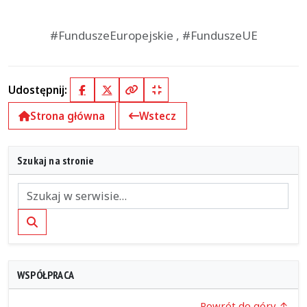
#FunduszeEuropejskie , #FunduszeUE
Udostępnij:
Facebook
X (Twitter)
Kopiuj pełny link
Kopiuj krótki link
Strona główna
Wstecz
Szukaj na stronie
Szukaj
WSPÓŁPRACA
… Powrót do góry