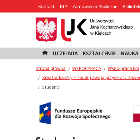
Kontakt
BIP
Zamówienia Publiczne
Bibliote
UCZELNIA
KSZTAŁCENIE
NAUKA 
H
o
m
Strona główna
WSPÓŁPRACA
Współpraca kra
e
Kreator kariery – zbuduj swoją przyszłość zawo
Studenci