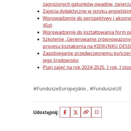
zagrożonych gatunków owadów, zwierząt
Zajęcia dydaktyczne w języku angielski
Wprowadzenie do perspektywy i aksono
45g)
Wprowadzenie do kształtowania form prz
Szkolenie „Generowanie zrównoważonych
procesu kształcenia na KIERUNKU DESI
Zapobieganie przedwczesnemu kończeniu
jego środowisko
Plan zajęć na rok 2024-2025, I rok, I sto
#FunduszeEuropejskie , #FunduszeUE
Udostępnij:
Facebook
X (Twitter)
Kopiuj pełny link
Kopiuj krótki lin