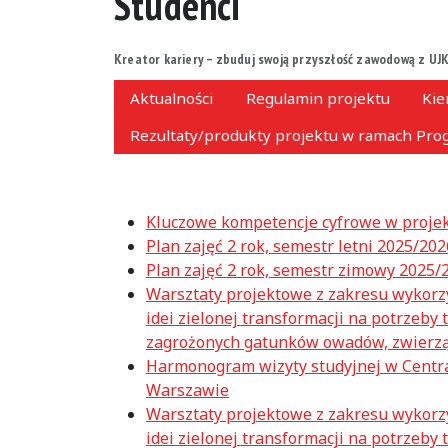
Studenci
Kreator kariery – zbuduj swoją przyszłość zawodową z UJK
Aktualności
Regulamin projektu
Kie
Rezultaty/produkty projektu w ramach Prog
Kluczowe kompetencje cyfrowe w projek
Plan zajęć 2 rok, semestr letni 2025/202
Plan zajęć 2 rok, semestr zimowy 2025/
Warsztaty projektowe z zakresu wykorzy
idei zielonej transformacji na potrzeb
zagrożonych gatunków owadów, zwierząt
Harmonogram wizyty studyjnej w Centra
Warszawie
Warsztaty projektowe z zakresu wykorzy
idei zielonej transformacji na potrzeb