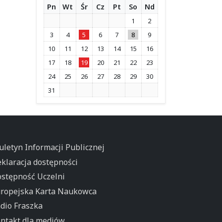
Pn
Wt
Śr
Cz
Pt
So
Nd
1
2
3
4
5
6
7
8
9
10
11
12
13
14
15
16
17
18
19
20
21
22
23
24
25
26
27
28
29
30
31
uletyn Informacji Publicznej
klaracja dostępności
stępność Uczelni
ropejska Karta Naukowca
dio Fraszka
ntakt dla mediów