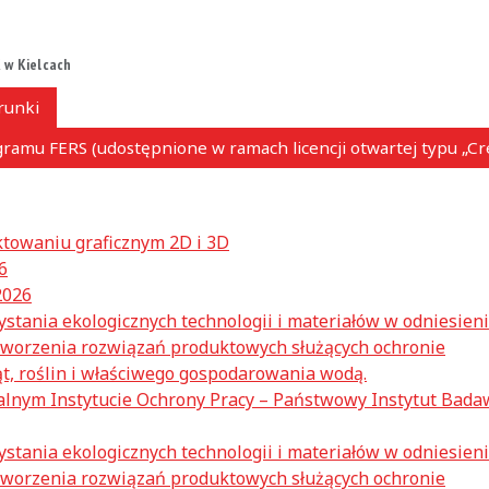
 w Kielcach
runki
ramu FERS (udostępnione w ramach licencji otwartej typu „C
towaniu graficznym 2D i 3D
6
2026
stania ekologicznych technologii i materiałów w odniesien
y tworzenia rozwiązań produktowych służących ochronie
, roślin i właściwego gospodarowania wodą.
lnym Instytucie Ochrony Pracy – Państwowy Instytut Bada
stania ekologicznych technologii i materiałów w odniesien
y tworzenia rozwiązań produktowych służących ochronie