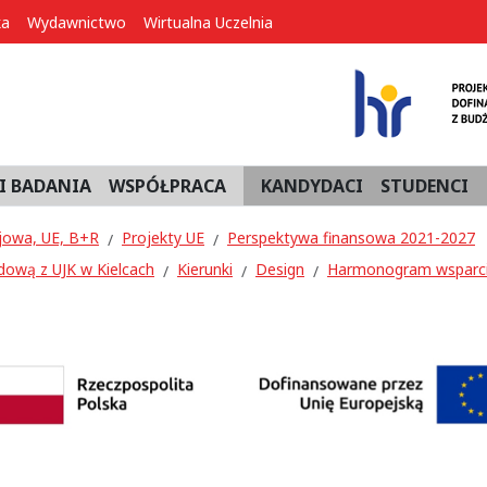
ka
Wydawnictwo
Wirtualna Uczelnia
I BADANIA
WSPÓŁPRACA
KANDYDACI
STUDENCI
jowa, UE, B+R
Projekty UE
Perspektywa finansowa 2021-2027
dową z UJK w Kielcach
Kierunki
Design
Harmonogram wsparc