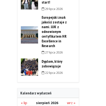
start!
29 lipca 2026
Europejski znak
jakości zostaje z
nami. UJK z
odnowionym
certyfikatem HR
Excellence in
Research
27 lipca 2026
Dyplom, który
zobowiązuje
22 lipca 2026
Kalendarz wydarzeń
« lip
sierpień 2026
wrz »