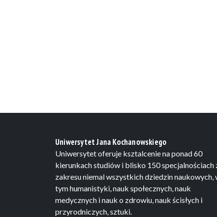
Uniwersytet Jana Kochanowskiego
Uniwersytet oferuje ksztalcenie na ponad 60
kierunkach studiów i blisko 150 specjalnościach 
zakresu niemal wszystkich dziedzin naukowych,
tym humanistyki, nauk społecznych, nauk
medycznych i nauk o zdrowiu, nauk ścisłych i
przyrodniczych, sztuki.