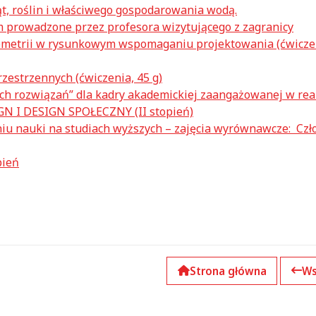
, roślin i właściwego gospodarowania wodą.
m prowadzone przez profesora wizytującego z zagranicy
metrii w rysunkowym wspomaganiu projektowania (ćwicze
estrzennych (ćwiczenia, 45 g)
 rozwiązań” dla kadry akademickiej zaangażowanej w real
GN I DESIGN SPOŁECZNY (II stopień)
 nauki na studiach wyższych – zajęcia wyrównawcze: Czło
pień
Strona główna
Ws
k