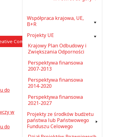
Współpraca krajowa, UE,
B+R
Projekty UE
reative Commons”)
Krajowy Plan Odbudowy i
Zwiększania Odporności
Perspektywa finansowa
2007-2013
Perspektywa finansowa
2014-2020
iu do
Perspektywa finansowa
2021-2027
wczy w
Projekty ze środków budżetu
państwa lub Państwowego
Funduszu Celowego
iu do
Dział Projektów Rozwojowych