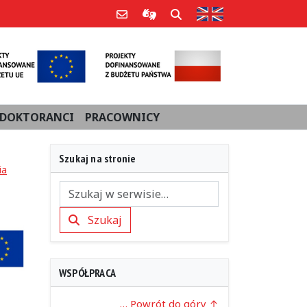
Strona w języku an
Poczta e-mail
Informacje dla użytkowników Po
Szukaj
DOKTORANCI
PRACOWNICY
Szukaj na stronie
ia
Szukaj
Szukaj
WSPÓŁPRACA
… Powrót do góry