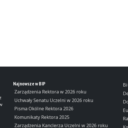
Najnowsze w BIP
Bi
Zarządzenia Rektora w 2026 roku
De
z
Uchwały Senatu Uczelni w 2026 roku
Do
 w
Pisma Okólne Rektora 2026
Eu
Komunikaty Rektora 2025
Ra
Zarządzenia Kanclerza Uczelni w 2026 roku
Ko