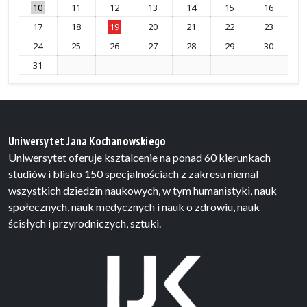
10
11
12
13
14
15
16
17
18
19
20
21
22
23
24
25
26
27
28
29
30
31
Uniwersytet Jana Kochanowskiego
Uniwersytet oferuje ksztalcenie na ponad 60 kierunkach
studiów i blisko 150 specjalnościach z zakresu niemal
wszystkich dziedzin naukowych, w tym humanistyki, nauk
społecznych, nauk medycznych i nauk o zdrowiu, nauk
ścisłych i przyrodniczych, sztuki.