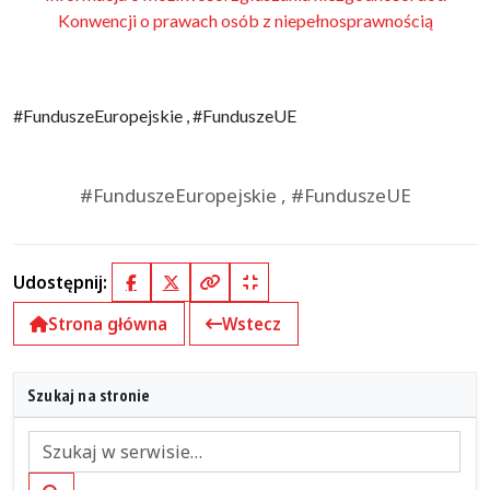
Konwencji o prawach osób z niepełnosprawnością
#FunduszeEuropejskie , #FunduszeUE
#FunduszeEuropejskie , #FunduszeUE
Udostępnij:
Facebook
X (Twitter)
Kopiuj pełny link
Kopiuj krótki link
Strona główna
Wstecz
Szukaj na stronie
Szukaj