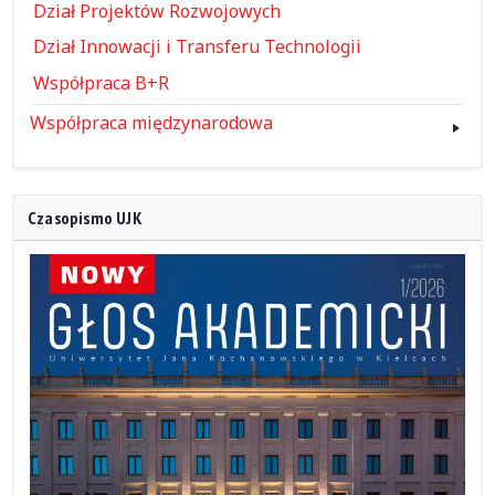
Dział Projektów Rozwojowych
Dział Innowacji i Transferu Technologii
Współpraca B+R
Współpraca międzynarodowa
Czasopismo UJK