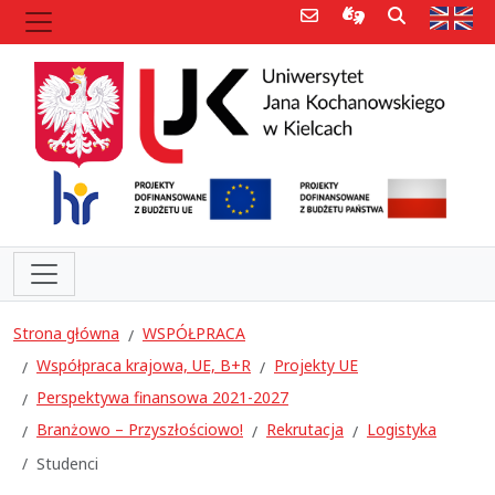
Poczta e-mail
Informacje dla 
Szukaj
Str
Strona główna
WSPÓŁPRACA
Współpraca krajowa, UE, B+R
Projekty UE
Perspektywa finansowa 2021-2027
Branżowo – Przyszłościowo!
Rekrutacja
Logistyka
Studenci