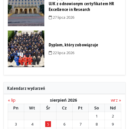
UJK z odnowionym certyfikatem HR
Excellence in Research
27 lipca 2026
Dyplom, który zobowiązuje
22 lipca 2026
Kalendarz wydarzeń
« lip
sierpień 2026
wrz »
Pn
Wt
Śr
Cz
Pt
So
Nd
1
2
3
4
5
6
7
8
9