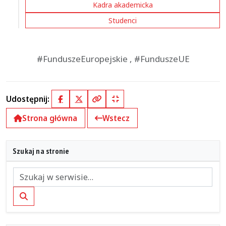
Kadra akademicka
Studenci
#FunduszeEuropejskie , #FunduszeUE
Udostępnij:
Facebook
X (Twitter)
Kopiuj pełny link
Kopiuj krótki link
Strona główna
Wstecz
Szukaj na stronie
Szukaj