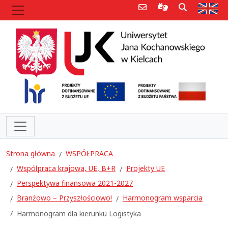
Poczta e-mail
Informacje dla 
Szukaj
Str
Strona główna
WSPÓŁPRACA
Współpraca krajowa, UE, B+R
Projekty UE
Perspektywa finansowa 2021-2027
Branżowo – Przyszłościowo!
Harmonogram wsparcia
Harmonogram dla kierunku Logistyka