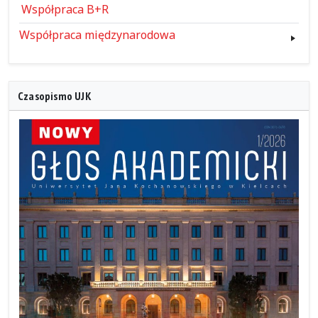
Współpraca B+R
Współpraca międzynarodowa
Czasopismo UJK