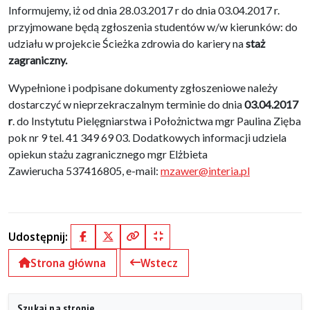
Informujemy, iż od dnia 28.03.2017 r do dnia 03.04.2017 r.
przyjmowane będą zgłoszenia studentów w/w kierunków: do
udziału w projekcie Ścieżka zdrowia do kariery na
staż
zagraniczny.
Wypełnione i podpisane dokumenty zgłoszeniowe należy
dostarczyć w nieprzekraczalnym terminie do dnia
03.04.2017
r
. do Instytutu Pielęgniarstwa i Położnictwa mgr Paulina Zięba
pok nr 9 tel. 41 349 69 03. Dodatkowych informacji udziela
opiekun stażu zagranicznego mgr Elżbieta
Zawierucha 537416805, e-mail:
mzawer@interia.pl
Udostępnij:
Facebook
X (Twitter)
Kopiuj pełny link
Kopiuj krótki link
Strona główna
Wstecz
Szukaj na stronie