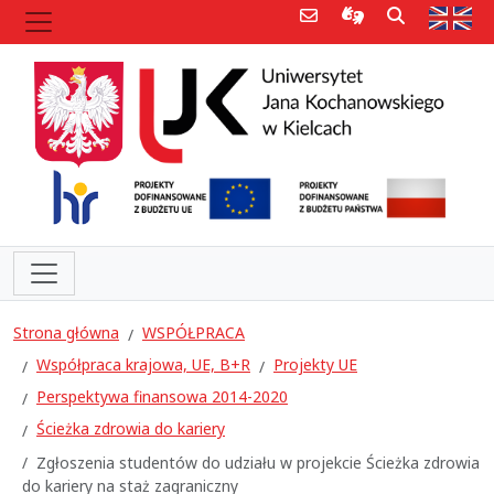
Poczta e-mail
Informacje dla 
Szukaj
Str
Strona główna
WSPÓŁPRACA
Współpraca krajowa, UE, B+R
Projekty UE
Perspektywa finansowa 2014-2020
Ścieżka zdrowia do kariery
Zgłoszenia studentów do udziału w projekcie Ścieżka zdrowia
do kariery na staż zagraniczny