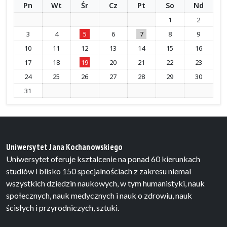
Pn
Wt
Śr
Cz
Pt
So
Nd
1
2
3
4
5
6
7
8
9
10
11
12
13
14
15
16
17
18
19
20
21
22
23
24
25
26
27
28
29
30
31
Uniwersytet Jana Kochanowskiego
Uniwersytet oferuje ksztalcenie na ponad 60 kierunkach
studiów i blisko 150 specjalnościach z zakresu niemal
wszystkich dziedzin naukowych, w tym humanistyki, nauk
społecznych, nauk medycznych i nauk o zdrowiu, nauk
ścisłych i przyrodniczych, sztuki.