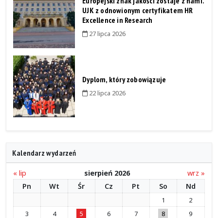
Europejski znak jakości zostaje z nami.
UJK z odnowionym certyfikatem HR
Excellence in Research
27 lipca 2026
Dyplom, który zobowiązuje
22 lipca 2026
Kalendarz wydarzeń
« lip
sierpień 2026
wrz »
Pn
Wt
Śr
Cz
Pt
So
Nd
1
2
3
4
5
6
7
8
9