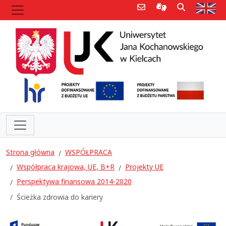
Poczta e-mail
Informacje dla 
Szukaj
Str
Strona główna
WSPÓŁPRACA
Współpraca krajowa, UE, B+R
Projekty UE
Perspektywa finansowa 2014-2020
Ścieżka zdrowia do kariery