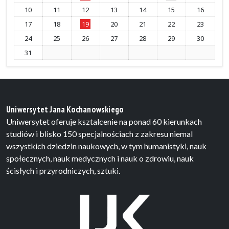
10
11
12
13
14
15
16
17
18
19
20
21
22
23
24
25
26
27
28
29
30
31
Uniwersytet Jana Kochanowskiego
Uniwersytet oferuje ksztalcenie na ponad 60 kierunkach
studiów i blisko 150 specjalnościach z zakresu niemal
wszystkich dziedzin naukowych, w tym humanistyki, nauk
społecznych, nauk medycznych i nauk o zdrowiu, nauk
ścisłych i przyrodniczych, sztuki.