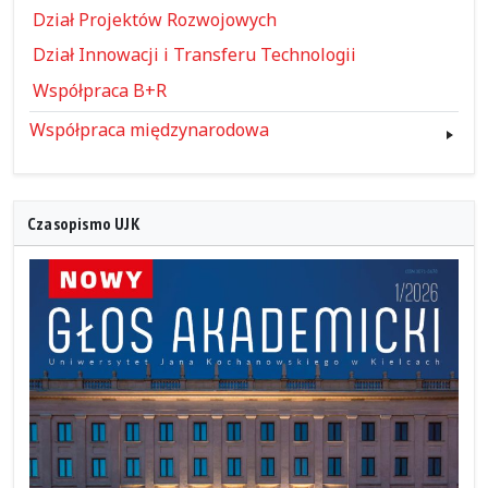
Dział Projektów Rozwojowych
Dział Innowacji i Transferu Technologii
Współpraca B+R
Współpraca międzynarodowa
Czasopismo UJK