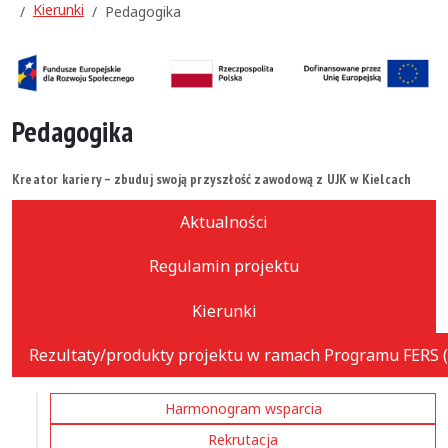
Kierunki
Pedagogika
Pedagogika
Kreator kariery – zbuduj swoją przyszłość zawodową z UJK w Kielcach
Aktualności
Regulamin projektu
Kierunki
Rezultaty/produkty projektu w ramach Programu FERS (
Harmonogram wsparcia
Rekrutacja