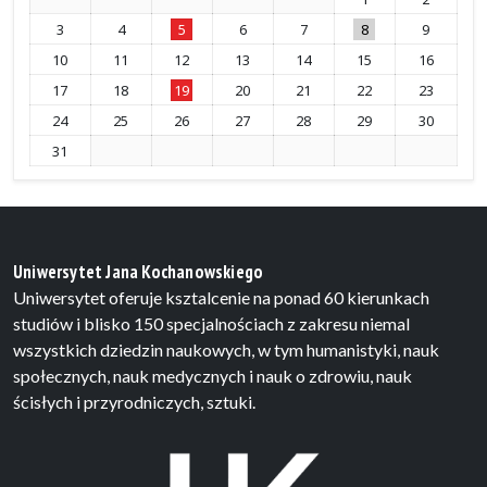
3
4
5
6
7
8
9
10
11
12
13
14
15
16
17
18
19
20
21
22
23
24
25
26
27
28
29
30
31
Uniwersytet Jana Kochanowskiego
Uniwersytet oferuje ksztalcenie na ponad 60 kierunkach
studiów i blisko 150 specjalnościach z zakresu niemal
wszystkich dziedzin naukowych, w tym humanistyki, nauk
społecznych, nauk medycznych i nauk o zdrowiu, nauk
ścisłych i przyrodniczych, sztuki.