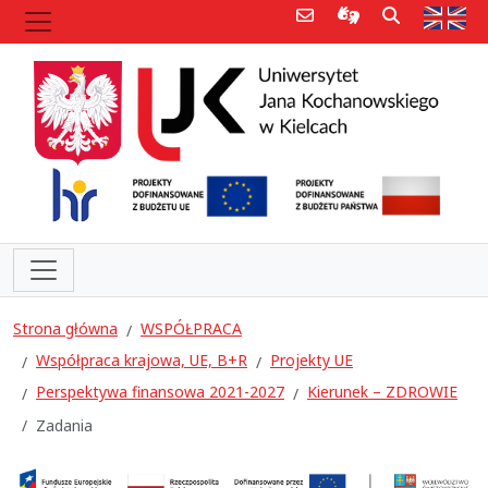
Poczta e-mail
Informacje dla 
Szukaj
Str
Strona główna
WSPÓŁPRACA
Współpraca krajowa, UE, B+R
Projekty UE
Perspektywa finansowa 2021-2027
Kierunek – ZDROWIE
Zadania