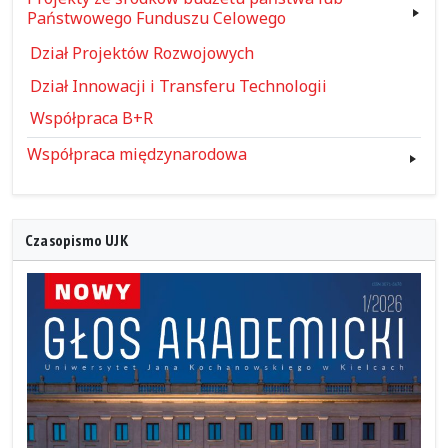
Państwowego Funduszu Celowego
Dział Projektów Rozwojowych
Dział Innowacji i Transferu Technologii
Współpraca B+R
Współpraca międzynarodowa
Czasopismo UJK