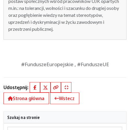
postaw społecznych wśród pracowników UJK opartych
m.in.: na tolerancji, wolności i szacunku do drugiej osoby
oraz pogłębienie wiedzy na temat stereotypów,
uprzedzeń i dyskryminacji w życiu zawodowym i
przestrzeni publicznej.
#FunduszeEuropejskie , #FunduszeUE
Udostępnij:
Facebook
X (Twitter)
Kopiuj pełny link
Kopiuj krótki link
Strona główna
Wstecz
Szukaj na stronie