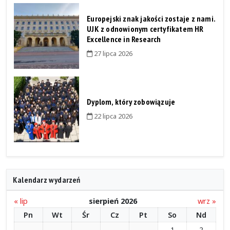
Europejski znak jakości zostaje z nami.
UJK z odnowionym certyfikatem HR
Excellence in Research
27 lipca 2026
Dyplom, który zobowiązuje
22 lipca 2026
Kalendarz wydarzeń
« lip
sierpień 2026
wrz »
Pn
Wt
Śr
Cz
Pt
So
Nd
1
2