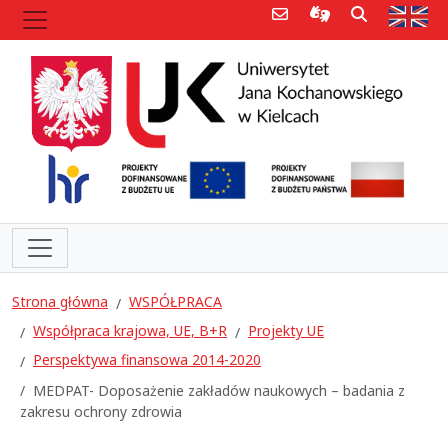
Poczta e-mail
Informacje dla 
Szukaj
Str
Strona główna
WSPÓŁPRACA
Współpraca krajowa, UE, B+R
Projekty UE
Perspektywa finansowa 2014-2020
MEDPAT- Doposażenie zakładów naukowych – badania z
zakresu ochrony zdrowia