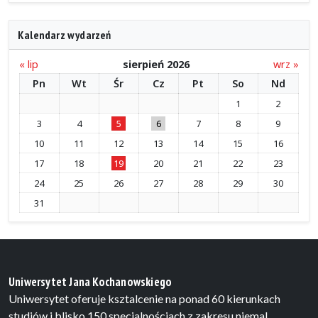
Kalendarz wydarzeń
« lip
sierpień 2026
wrz »
Pn
Wt
Śr
Cz
Pt
So
Nd
1
2
3
4
5
6
7
8
9
10
11
12
13
14
15
16
17
18
19
20
21
22
23
24
25
26
27
28
29
30
31
Uniwersytet Jana Kochanowskiego
Uniwersytet oferuje ksztalcenie na ponad 60 kierunkach
studiów i blisko 150 specjalnościach z zakresu niemal