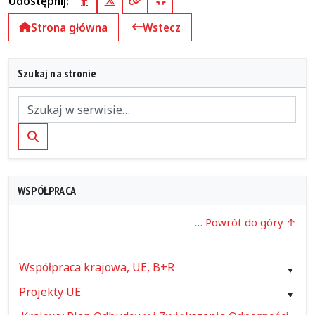
Udostępnij:
Facebook
X (Twitter)
Kopiuj pełny link
Kopiuj krótki link
Strona główna
Wstecz
Szukaj na stronie
Szukaj
WSPÓŁPRACA
… Powrót do góry
Współpraca krajowa, UE, B+R
Projekty UE