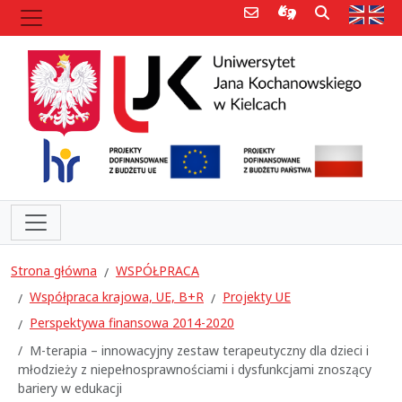
Poczta e-mail
Informacje dla 
Szukaj
Str
Strona główna
WSPÓŁPRACA
Współpraca krajowa, UE, B+R
Projekty UE
Perspektywa finansowa 2014-2020
M-terapia – innowacyjny zestaw terapeutyczny dla dzieci i
młodzieży z niepełnosprawnościami i dysfunkcjami znoszący
bariery w edukacji