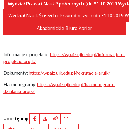
Wydział Prawa i Nauk Społecznych (do 31.10.2019 Wydzi
Wydział Nauk Ścisłych i Przyrodniczych (do 31.10.2019
Akademickie Biuro Karier
Informacje o projekcie:
https://wpaiz.ujk.edu.pl/informacje-o-
projekcie-arujk/
Dokumenty:
https://wpaiz.ujk.edu.pl/rekrutacja-arujk/
Harmonogramy:
https://wpaiz.ujk.edu.pl/harmonogram-
dzialania-arujk/
Udostępnij:
Facebook
X (Twitter)
Kopiuj pełny link
Kopiuj krótki link