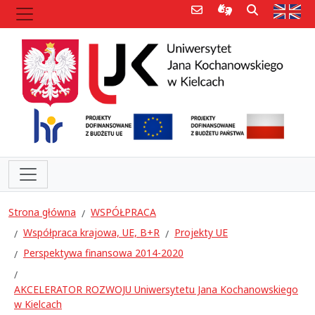
Poczta e-mail
Informacje dla 
Szukaj
Str
Strona główna
WSPÓŁPRACA
Współpraca krajowa, UE, B+R
Projekty UE
Perspektywa finansowa 2014-2020
AKCELERATOR ROZWOJU Uniwersytetu Jana Kochanowskiego
w Kielcach