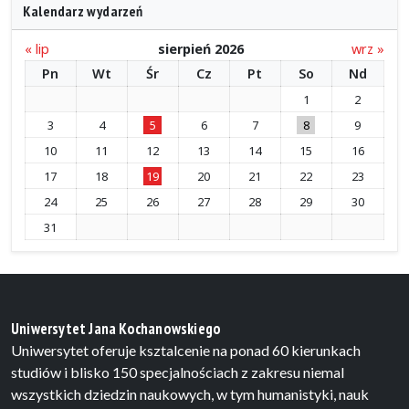
Kalendarz wydarzeń
« lip
sierpień 2026
wrz »
Pn
Wt
Śr
Cz
Pt
So
Nd
1
2
3
4
5
6
7
8
9
10
11
12
13
14
15
16
17
18
19
20
21
22
23
24
25
26
27
28
29
30
31
Uniwersytet Jana Kochanowskiego
Uniwersytet oferuje ksztalcenie na ponad 60 kierunkach
studiów i blisko 150 specjalnościach z zakresu niemal
wszystkich dziedzin naukowych, w tym humanistyki, nauk