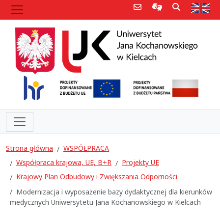
Poczta e-mail
Informacje dla 
Szukaj
Str
Strona główna
WSPÓŁPRACA
Współpraca krajowa, UE, B+R
Projekty UE
Krajowy Plan Odbudowy i Zwiększania Odporności
Modernizacja i wyposażenie bazy dydaktycznej dla kierunków
medycznych Uniwersytetu Jana Kochanowskiego w Kielcach