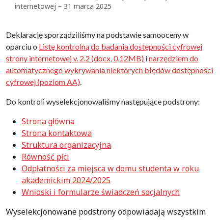
internetowej – 31 marca 2025
Deklarację sporządziliśmy na podstawie samooceny w
oparciu o
Listę kontrolną do badania dostępności cyfrowej
strony internetowej v. 2.2 (docx, 0,12MB)
i
narzędziem do
automatycznego wykrywania niektórych błędów dostępności
cyfrowej (poziom AA)
.
Do kontroli wyselekcjonowaliśmy następujące podstrony:
Strona główna
Strona kontaktowa
Struktura organizacyjna
Równość płci
Odpłatności za miejsca w domu studenta w roku
akademickim 2024/2025
Wnioski i formularze świadczeń socjalnych
Wyselekcjonowane podstrony odpowiadają wszystkim