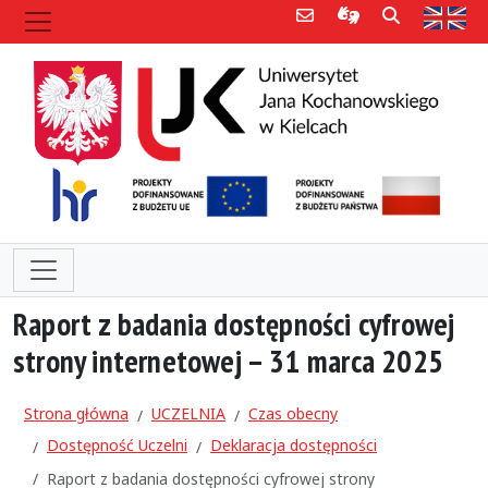
Poczta e-mail
Informacje dla 
Szukaj
Str
Raport z badania dostępności cyfrowej
strony internetowej – 31 marca 2025
Strona główna
UCZELNIA
Czas obecny
Dostępność Uczelni
Deklaracja dostępności
Raport z badania dostępności cyfrowej strony