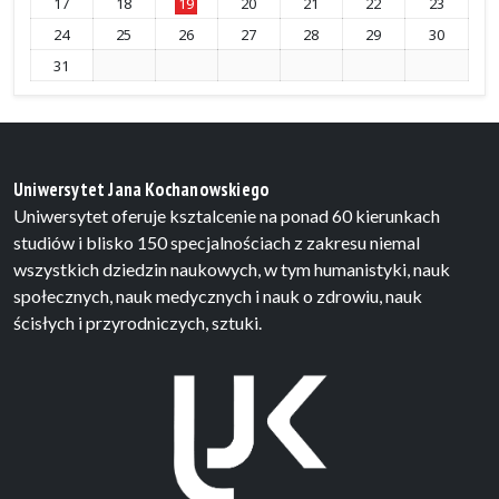
17
18
19
20
21
22
23
24
25
26
27
28
29
30
31
Uniwersytet Jana Kochanowskiego
Uniwersytet oferuje ksztalcenie na ponad 60 kierunkach
studiów i blisko 150 specjalnościach z zakresu niemal
wszystkich dziedzin naukowych, w tym humanistyki, nauk
społecznych, nauk medycznych i nauk o zdrowiu, nauk
ścisłych i przyrodniczych, sztuki.