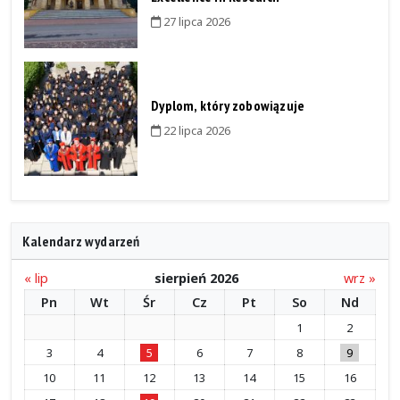
27 lipca 2026
Dyplom, który zobowiązuje
22 lipca 2026
Kalendarz wydarzeń
« lip
sierpień 2026
wrz »
Pn
Wt
Śr
Cz
Pt
So
Nd
1
2
3
4
5
6
7
8
9
10
11
12
13
14
15
16