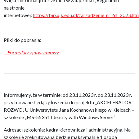
Więcej informacji nt. szkoleń w załączniku „Regulamin”
na stronie
internetowej:
https://bip.ujk.edu.pl/zarzadzenie_nr_61_2023.ht
Pliki do pobrania:
–
Formularz zgłoszeniowy
Informujemy, że w terminie: od 23.11.2023 r. do 23.11.2023 r.
przyjmowane będą zgłoszenia do projektu „AKCELERATOR
ROZWOJU Uniwersytetu Jana Kochanowskiego w Kielcach –
szkolenie „MS-55351 Identity with Windows Server”
Adresaci szkolenia: kadra kierownicza i administracyjna. Na
szkolenie zrekrutowana będzie maksymalnie 1 osoba