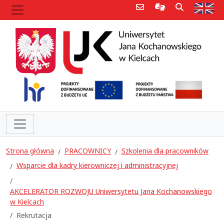
Poczta e-mail
Informacje dla 
Szukaj
Str
Strona główna
PRACOWNICY
Szkolenia dla pracowników
Wsparcie dla kadry kierowniczej i administracyjnej
AKCELERATOR ROZWOJU Uniwersytetu Jana Kochanowskiego
w Kielcach
Rekrutacja