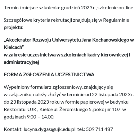
Termin i miejsce szkolenia: grudzień 2023 r., szkolenie on-line
Szczegółowe kryteria rekrutacji znajdują się w Regulaminie
projektu:
„Akcelerator Rozwoju Uniwersytetu Jana Kochanowskiego w
Kielcach”
w zakresie uczestnictwa w szkoleniach kadry kierowniczej i
administracyjnej
FORMA ZGŁOSZENIA UCZESTNICTWA
Wypełniony formularz zgłoszeniowy, znajdujący się
w załączniku, należy złożyć w terminie od 22 listopada 2023 r.
do 23 listopada 2023 roku w formie papierowej w budynku
Rektoratu UJK, Kielce ul. Żeromskiego 5, pokój nr 107, w
godzinach 9.00 – 14.00.
Kontakt: lucyna.dygas@ujk.edu.pl, tel.: 509 711 487