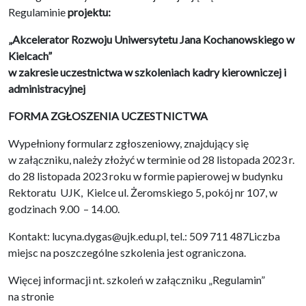
Regulaminie
projektu:
„Akcelerator Rozwoju Uniwersytetu Jana Kochanowskiego w
Kielcach”
w zakresie uczestnictwa w szkoleniach kadry kierowniczej i
administracyjnej
FORMA ZGŁOSZENIA UCZESTNICTWA
Wypełniony formularz zgłoszeniowy, znajdujący się
w załączniku, należy złożyć w terminie od 28 listopada 2023 r.
do 28 listopada 2023 roku w formie papierowej w budynku
Rektoratu UJK, Kielce ul. Żeromskiego 5, pokój nr 107, w
godzinach 9.00 – 14.00.
Kontakt: lucyna.dygas@ujk.edu.pl, tel.: 509 711 487Liczba
miejsc na poszczególne szkolenia jest ograniczona.
Więcej informacji nt. szkoleń w załączniku „Regulamin”
na stronie