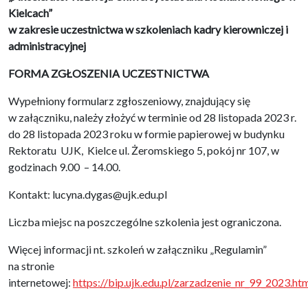
Kielcach”
w zakresie uczestnictwa w szkoleniach kadry kierowniczej i
administracyjnej
FORMA ZGŁOSZENIA UCZESTNICTWA
Wypełniony formularz zgłoszeniowy, znajdujący się
w załączniku, należy złożyć w terminie od 28 listopada 2023 r.
do 28 listopada 2023 roku w formie papierowej w budynku
Rektoratu UJK, Kielce ul. Żeromskiego 5, pokój nr 107, w
godzinach 9.00 – 14.00.
Kontakt: lucyna.dygas@ujk.edu.pl
Liczba miejsc na poszczególne szkolenia jest ograniczona.
Więcej informacji nt. szkoleń w załączniku „Regulamin”
na stronie
internetowej:
https://bip.ujk.edu.pl/zarzadzenie_nr_99_2023.ht