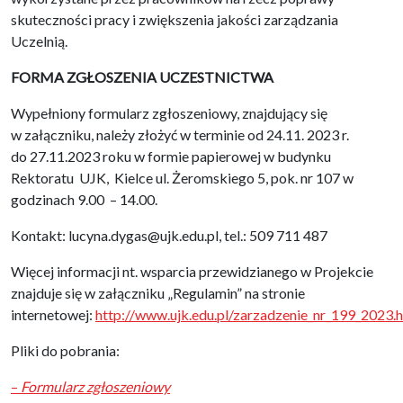
skuteczności pracy i zwiększenia jakości zarządzania
Uczelnią.
FORMA ZGŁOSZENIA UCZESTNICTWA
Wypełniony formularz zgłoszeniowy, znajdujący się
w załączniku, należy złożyć w terminie od 24.11. 2023 r.
do 27.11.2023 roku w formie papierowej w budynku
Rektoratu UJK, Kielce ul. Żeromskiego 5, pok. nr 107 w
godzinach 9.00 – 14.00.
Kontakt: lucyna.dygas@ujk.edu.pl, tel.: 509 711 487
Więcej informacji nt. wsparcia przewidzianego w Projekcie
znajduje się w załączniku „Regulamin” na stronie
internetowej:
http://www.ujk.edu.pl/zarzadzenie_nr_199_2023.
Pliki do pobrania:
–
Formularz zgłoszeniowy