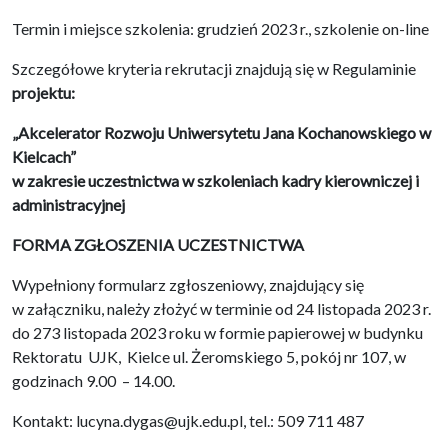
Termin i miejsce szkolenia: grudzień 2023 r., szkolenie on-line
Szczegółowe kryteria rekrutacji znajdują się w Regulaminie
projektu:
„Akcelerator Rozwoju Uniwersytetu Jana Kochanowskiego w
Kielcach”
w zakresie uczestnictwa w szkoleniach kadry kierowniczej i
administracyjnej
FORMA ZGŁOSZENIA UCZESTNICTWA
Wypełniony formularz zgłoszeniowy, znajdujący się
w załączniku, należy złożyć w terminie od 24 listopada 2023 r.
do 273 listopada 2023 roku w formie papierowej w budynku
Rektoratu UJK, Kielce ul. Żeromskiego 5, pokój nr 107, w
godzinach 9.00 – 14.00.
Kontakt: lucyna.dygas@ujk.edu.pl, tel.: 509 711 487