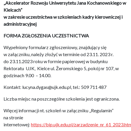
„Akcelerator Rozwoju Uniwersytetu Jana Kochanowskiego w
Kielcach”
w zakresie uczestnictwa w szkoleniach kadry kierowniczej i
administracyjnej
FORMA ZGŁOSZENIA UCZESTNICTWA
Wypełniony formularz zgłoszeniowy, znajdujący się
w załączniku, należy złożyć w terminie od 23.11. 2023 r.
do 23.11.2023 roku w formie papierowej w budynku
Rektoratu UJK, Kielce ul. Żeromskiego 5, pokój nr 107, w
godzinach 9.00 – 14.00.
Kontakt: lucyna.dygas@ujk.edu.pl, tel.: 509 711 487
Liczba miejsc na poszczególne szkolenia jest ograniczona.
Więcej informacji nt. szkoleń w załączniku „Regulamin”
na stronie
internetowej:
https://bip.ujk.edu.pl/zarzadzenie_nr_61_2023.ht