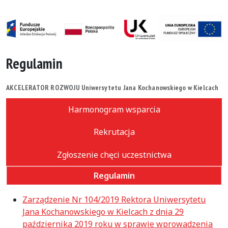
Regulamin
AKCELERATOR ROZWOJU Uniwersytetu Jana Kochanowskiego w Kielcach
Harmonogram wsparcia
Rekrutacja
Zgłoszenie chęci uczestnictwa
Regulamin
Zarządzenie Nr 104/2019 Rektora Uniwersytetu
Jana Kochanowskiego w Kielcach z dnia 29
października 2019 roku w sprawie wprowadzenia