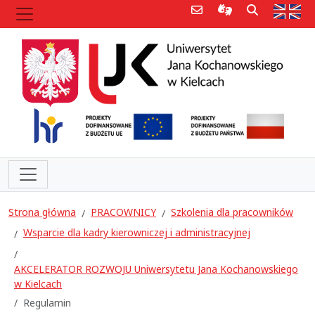
Poczta e-mail
Informacje dla 
Szukaj
Str
Strona główna
PRACOWNICY
Szkolenia dla pracowników
Wsparcie dla kadry kierowniczej i administracyjnej
AKCELERATOR ROZWOJU Uniwersytetu Jana Kochanowskiego
w Kielcach
Regulamin