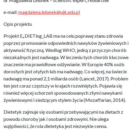
dr Magdalena Lelonek – scientific expert, researcher
e-mail:
magdalena.lelonek@ujk.edu.pl
Opis projektu
Projekt E
DIETing_LAB ma na celu poprawę stanu zdrowia
+
poprzez promowanie odpowiednich nawyków żywieniowych i
aktywność fizyczną. Według WHO, jedną z przyczyn chorób
niezakaźnych jest nadwaga. W leczeniu tych chorób kluczowe
znaczenie ma prawidłowe odżywianie. W Europie 40% osób
dorosłych jest otyłych lub ma nadwagę. Co więcej, na świecie
nadwagę ma ponad 2,1 miliarda osób (Lancet, 2017). Problem
ten jest coraz częstszy w krajach rozwiniętych. Pojawia się
również więcej schorzeń spowodowanych złymi nawykami
żywieniowymi i siedzącym stylem życia (Mozaffarian, 2014).
Dietetyk zajmuje się osobami przebywającymi na dietach z
powodu choroby jak i osobami zdrowymi. Nie ulega
wątpliwości, że rola dietetyka jest niezwykle cenna.