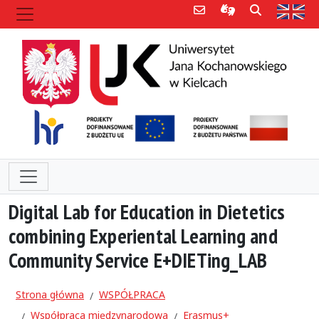
Poczta e-mail
Informacje dla 
Szukaj
Str
Digital Lab for Education in Dietetics
combining Experiental Learning and
Community Service E+DIETing_LAB
Strona główna
WSPÓŁPRACA
Współpraca międzynarodowa
Erasmus+