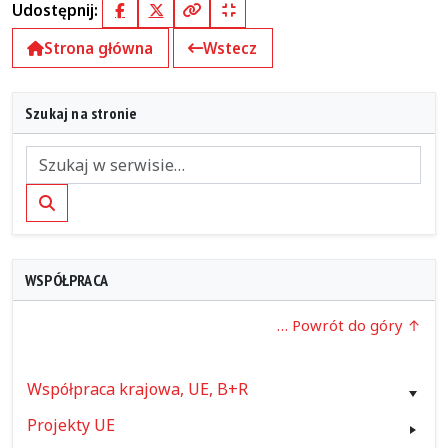
Udostępnij:
Facebook
X (Twitter)
Kopiuj pełny link
Kopiuj krótki link
Strona główna
Wstecz
Szukaj na stronie
Szukaj
WSPÓŁPRACA
… Powrót do góry
Współpraca krajowa, UE, B+R
Projekty UE