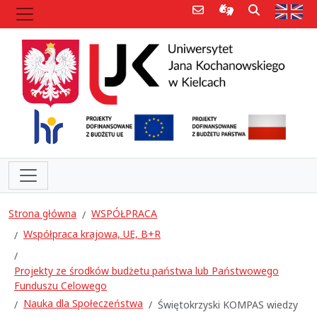
Poczta e-mail
Informacje dla 
Szukaj
Str
Strona główna
WSPÓŁPRACA
Współpraca krajowa, UE, B+R
Projekty ze środków budżetu państwa lub Państwowego
Funduszu Celowego
Nauka dla Społeczeństwa
Świętokrzyski KOMPAS wiedzy