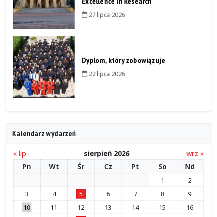
Excellence in Research
27 lipca 2026
Dyplom, który zobowiązuje
22 lipca 2026
Kalendarz wydarzeń
« lip
sierpień 2026
wrz »
Pn
Wt
Śr
Cz
Pt
So
Nd
1
2
3
4
5
6
7
8
9
10
11
12
13
14
15
16