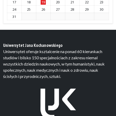
17
18
19
20
21
22
23
24
25
26
27
28
29
30
31
Uniwersytet Jana Kochanowskiego
Uniwersytet oferuje ksztalcenie na ponad 60 kierunkach
studiów i blisko 150 specjalnościach z zakresu niemal
wszystkich dziedzin naukowych, w tym humanistyki, nauk
społecznych, nauk medycznych i nauk o zdrowiu, nauk
ścisłych i przyrodniczych, sztuki.