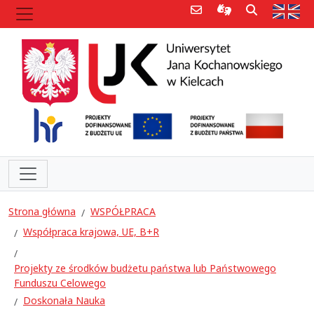
Poczta e-mail
Informacje dla 
Szukaj
Str
Strona główna
WSPÓŁPRACA
Współpraca krajowa, UE, B+R
Projekty ze środków budżetu państwa lub Państwowego
Funduszu Celowego
Doskonała Nauka