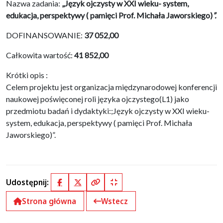
Nazwa zadania:
„Język ojczysty w XXI wieku- system,
edukacja, perspektywy ( pamięci Prof. Michała Jaworskiego)
”.
DOFINANSOWANIE:
37 052,00
Całkowita wartość:
41 852,00
Krótki opis :
Celem projektu jest organizacja międzynarodowej konferencji
naukowej poświęconej roli języka ojczystego(L1) jako
przedmiotu badań i dydaktyki:;Język ojczysty w XXI wieku-
system, edukacja, perspektywy ( pamięci Prof. Michała
Jaworskiego)”.
Udostępnij:
Facebook
X (Twitter)
Kopiuj pełny link
Kopiuj krótki link
Strona główna
Wstecz