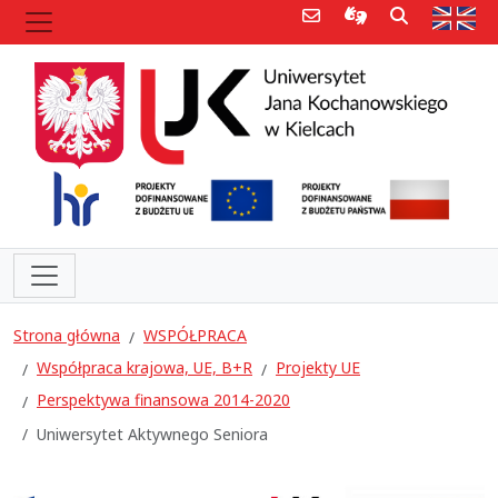
Poczta e-mail
Informacje dla 
Szukaj
Str
Strona główna
WSPÓŁPRACA
Współpraca krajowa, UE, B+R
Projekty UE
Perspektywa finansowa 2014-2020
Uniwersytet Aktywnego Seniora