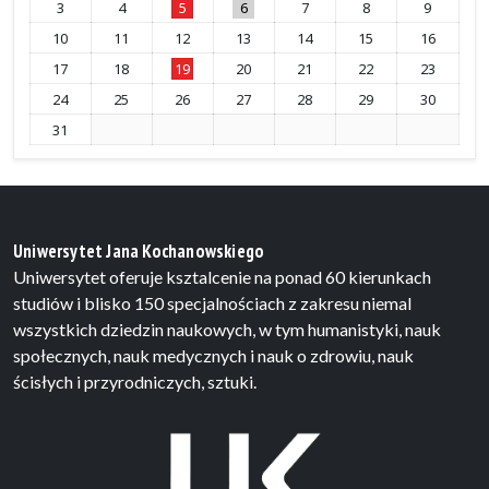
3
4
5
6
7
8
9
10
11
12
13
14
15
16
17
18
19
20
21
22
23
24
25
26
27
28
29
30
31
Uniwersytet Jana Kochanowskiego
Uniwersytet oferuje ksztalcenie na ponad 60 kierunkach
studiów i blisko 150 specjalnościach z zakresu niemal
wszystkich dziedzin naukowych, w tym humanistyki, nauk
społecznych, nauk medycznych i nauk o zdrowiu, nauk
ścisłych i przyrodniczych, sztuki.