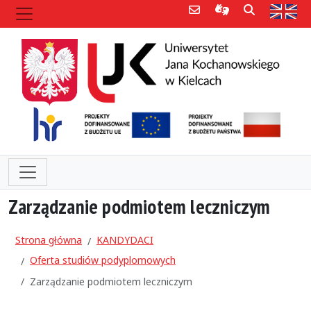
Poczta e-mail
Informacje dla 
Szukaj
Str
Zarządzanie podmiotem leczniczym
Strona główna
KANDYDACI
Oferta studiów podyplomowych
Zarządzanie podmiotem leczniczym