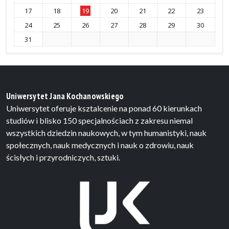
17
18
19
20
21
22
23
24
25
26
27
28
29
30
31
Uniwersytet Jana Kochanowskiego
Uniwersytet oferuje ksztalcenie na ponad 60 kierunkach
studiów i blisko 150 specjalnościach z zakresu niemal
wszystkich dziedzin naukowych, w tym humanistyki, nauk
społecznych, nauk medycznych i nauk o zdrowiu, nauk
ścisłych i przyrodniczych, sztuki.