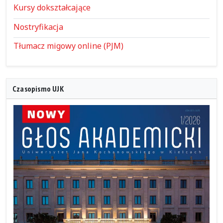
Kursy dokształcające
Nostryfikacja
Tłumacz migowy online (PJM)
Czasopismo UJK