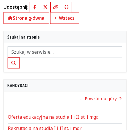
Udostępnij:
Facebook
X (Twitter)
Kopiuj pełny link
Kopiuj krótki link
Strona główna
Wstecz
Szukaj na stronie
Szukaj
KANDYDACI
… Powrót do góry
Oferta edukacyjna na studia I i II st. i mgr.
Rekrutacja na studia I i II st. i mgr.