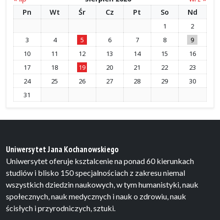
Pn
Wt
Śr
Cz
Pt
So
Nd
1
2
3
4
5
6
7
8
9
10
11
12
13
14
15
16
17
18
19
20
21
22
23
24
25
26
27
28
29
30
31
Uniwersytet Jana Kochanowskiego
Uniwersytet oferuje ksztalcenie na ponad 60 kierunkach
studiów i blisko 150 specjalnościach z zakresu niemal
wszystkich dziedzin naukowych, w tym humanistyki, nauk
społecznych, nauk medycznych i nauk o zdrowiu, nauk
ścisłych i przyrodniczych, sztuki.