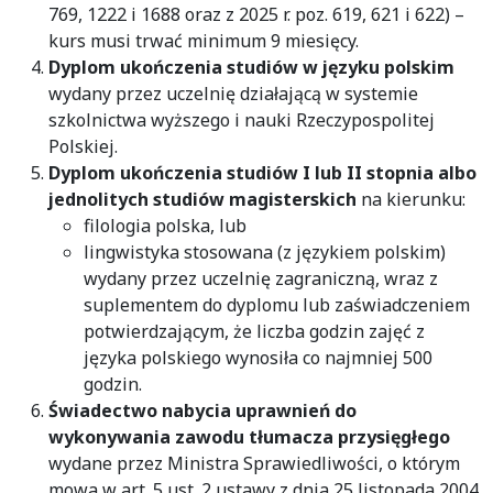
769, 1222 i 1688 oraz z 2025 r. poz. 619, 621 i 622) –
kurs musi trwać minimum 9 miesięcy.
Dyplom ukończenia studiów w języku polskim
wydany przez uczelnię działającą w systemie
szkolnictwa wyższego i nauki Rzeczypospolitej
Polskiej.
Dyplom ukończenia studiów I lub II stopnia albo
jednolitych studiów magisterskich
na kierunku:
filologia polska, lub
lingwistyka stosowana (z językiem polskim)
wydany przez uczelnię zagraniczną, wraz z
suplementem do dyplomu lub zaświadczeniem
potwierdzającym, że liczba godzin zajęć z
języka polskiego wynosiła co najmniej 500
godzin.
Świadectwo nabycia uprawnień do
wykonywania zawodu tłumacza przysięgłego
wydane przez Ministra Sprawiedliwości, o którym
mowa w art. 5 ust. 2 ustawy z dnia 25 listopada 2004