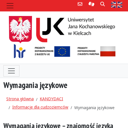
Poczta e-mail
Informacje dla 
Szukaj
Str
Wymagania językowe
Strona główna
KANDYDACI
Informacje dla cudzoziemców
Wymagania językowe
Wymagania językowe – znajomość języka