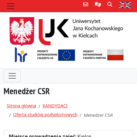
Poczta e-mail
Informacje dla 
Szukaj
Str
Menedżer CSR
Strona główna
KANDYDACI
Oferta studiów podyplomowych
Menedżer CSR
Miejsce prowadzenia zajęć:
Kielce