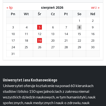
« lip
sierpień 2026
wrz »
Pn
Wt
Śr
Cz
Pt
So
Nd
1
2
3
4
5
6
7
8
9
10
11
12
13
14
15
16
17
18
19
20
21
22
23
24
25
26
27
28
29
30
31
Uniwersytet Jana Kochanowskiego
Uniwersytet oferuje ksztalcenie na ponad 60 kierunkach
studiów i blisko 150 specjalnościach z zakresu niemal
wszystkich dziedzin naukowych, w tym humanistyki, nauk
społecznych, nauk medycznych i nauk o zdrowiu, nauk