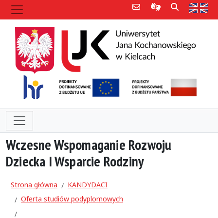
Poczta e-mail
Informacje dla 
Szukaj
Str
Wczesne Wspomaganie Rozwoju
Dziecka I Wsparcie Rodziny
Strona główna
KANDYDACI
Oferta studiów podyplomowych