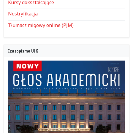
Kursy dokształcające
Nostryfikacja
Tłumacz migowy online (PJM)
Czasopismo UJK