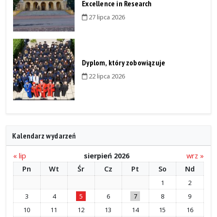
Excellence in Research
27 lipca 2026
Dyplom, który zobowiązuje
22 lipca 2026
Kalendarz wydarzeń
« lip
sierpień 2026
wrz »
Pn
Wt
Śr
Cz
Pt
So
Nd
1
2
3
4
5
6
7
8
9
10
11
12
13
14
15
16