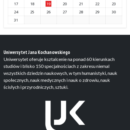
17
18
19
20
21
22
23
24
25
26
27
28
29
30
31
Uniwersytet Jana Kochanowskiego
Uniwersytet oferuje ksztalcenie na ponad 60 kierunkach
studiów i blisko 150 specjalnościach z zakresu niemal
wszystkich dziedzin naukowych, w tym humanistyki, nauk
społecznych, nauk medycznych i nauk o zdrowiu, nauk
ścisłych i przyrodniczych, sztuki.