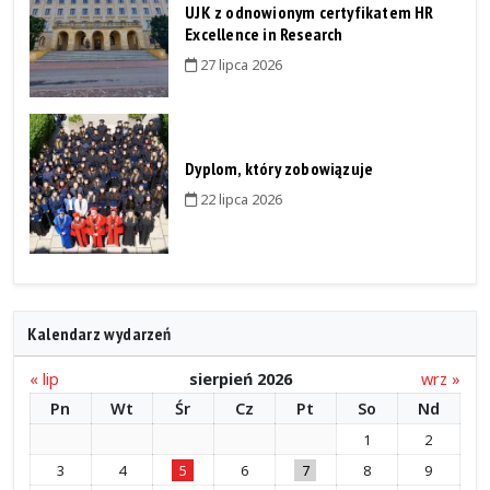
UJK z odnowionym certyfikatem HR
Excellence in Research
27 lipca 2026
Dyplom, który zobowiązuje
22 lipca 2026
Kalendarz wydarzeń
« lip
sierpień 2026
wrz »
Pn
Wt
Śr
Cz
Pt
So
Nd
1
2
3
4
5
6
7
8
9