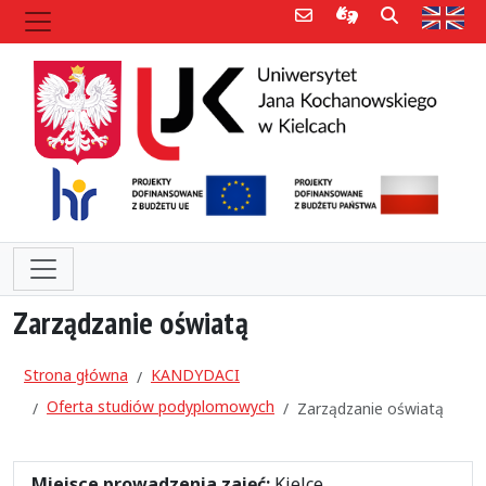
Poczta e-mail
Informacje dla 
Szukaj
Str
Zarządzanie oświatą
Strona główna
KANDYDACI
Oferta studiów podyplomowych
Zarządzanie oświatą
Miejsce prowadzenia zajęć:
Kielce