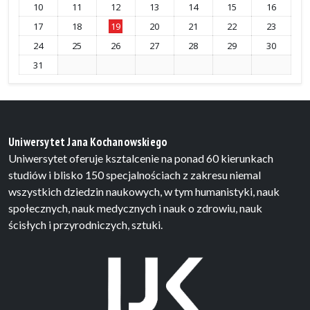
10
11
12
13
14
15
16
17
18
19
20
21
22
23
24
25
26
27
28
29
30
31
Uniwersytet Jana Kochanowskiego
Uniwersytet oferuje ksztalcenie na ponad 60 kierunkach
studiów i blisko 150 specjalnościach z zakresu niemal
wszystkich dziedzin naukowych, w tym humanistyki, nauk
społecznych, nauk medycznych i nauk o zdrowiu, nauk
ścisłych i przyrodniczych, sztuki.