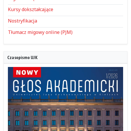
Kursy dokształcające
Nostryfikacja
Tłumacz migowy online (PJM)
Czasopismo UJK