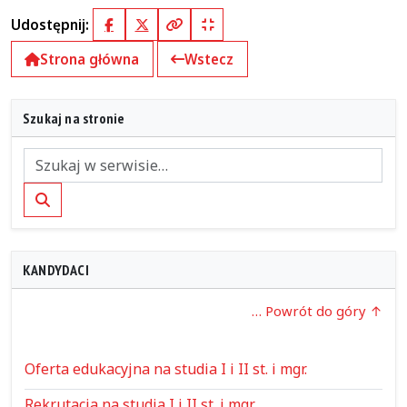
Udostępnij:
Facebook
X (Twitter)
Kopiuj pełny link
Kopiuj krótki link
Strona główna
Wstecz
Szukaj na stronie
Szukaj
KANDYDACI
… Powrót do góry
Oferta edukacyjna na studia I i II st. i mgr.
Rekrutacja na studia I i II st. i mgr.