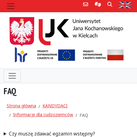
Poczta e-mail
Informacje dla 
Szukaj
Str
FAQ
Strona główna
KANDYDACI
Informacje dla cudzoziemców
FAQ
Czy muszę zdawać egzamin wstępny?