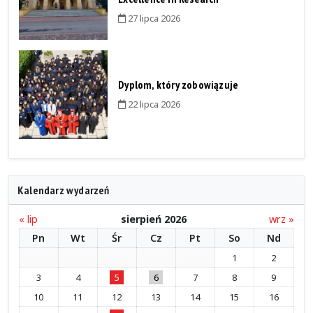
27 lipca 2026
Dyplom, który zobowiązuje
22 lipca 2026
Kalendarz wydarzeń
« lip
sierpień 2026
wrz »
Pn
Wt
Śr
Cz
Pt
So
Nd
1
2
3
4
5
6
7
8
9
10
11
12
13
14
15
16