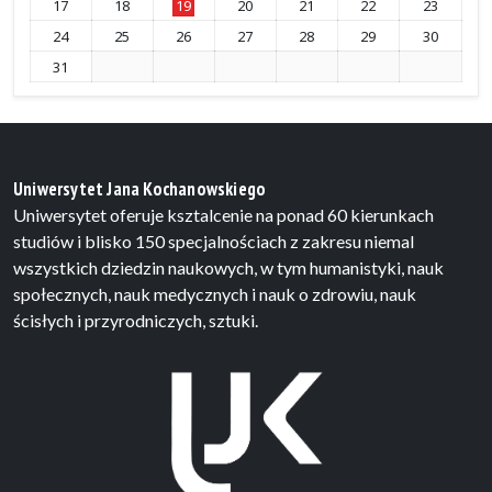
17
18
19
20
21
22
23
24
25
26
27
28
29
30
31
Uniwersytet Jana Kochanowskiego
Uniwersytet oferuje ksztalcenie na ponad 60 kierunkach
studiów i blisko 150 specjalnościach z zakresu niemal
wszystkich dziedzin naukowych, w tym humanistyki, nauk
społecznych, nauk medycznych i nauk o zdrowiu, nauk
ścisłych i przyrodniczych, sztuki.