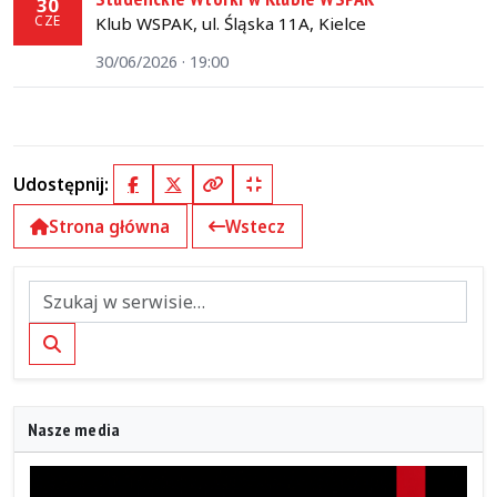
30
CZE
Klub WSPAK, ul. Śląska 11A, Kielce
30/06/2026 · 19:00
Udostępnij:
Facebook
X (Twitter)
Kopiuj pełny link
Kopiuj krótki link
Strona główna
Wstecz
Szukaj
Nasze media