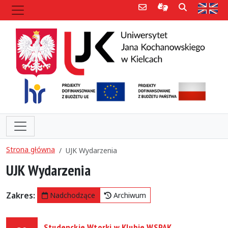
Poczta e-mail
Informacje dla 
Szukaj
Str
Strona główna
UJK Wydarzenia
UJK Wydarzenia
Zakres:
Nadchodzące
Archiwum
Studenckie Wtorki w Klubie WSPAK