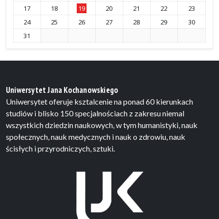
17
18
19
20
21
22
23
24
25
26
27
28
29
30
31
Uniwersytet Jana Kochanowskiego
Uniwersytet oferuje ksztalcenie na ponad 60 kierunkach
studiów i blisko 150 specjalnościach z zakresu niemal
wszystkich dziedzin naukowych, w tym humanistyki, nauk
społecznych, nauk medycznych i nauk o zdrowiu, nauk
ścisłych i przyrodniczych, sztuki.