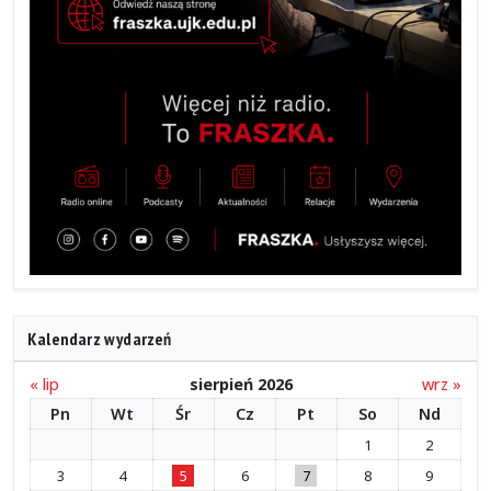
Kalendarz wydarzeń
« lip
sierpień 2026
wrz »
Pn
Wt
Śr
Cz
Pt
So
Nd
1
2
3
4
5
6
7
8
9