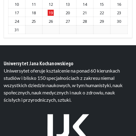
10
11
12
13
14
15
16
17
18
19
20
21
22
23
24
25
26
27
28
29
30
31
Uniwersytet Jana Kochanowskiego
Uniwersytet oferuje ksztalcenie na ponad 60 kierunkach
studiów i blisko 150 specjalnościach z zakresu niemal
wszystkich dziedzin naukowych, w tym humanistyki, nauk
społecznych, nauk medycznych i nauk o zdrowiu, nauk
ścisłych i przyrodniczych, sztuki.