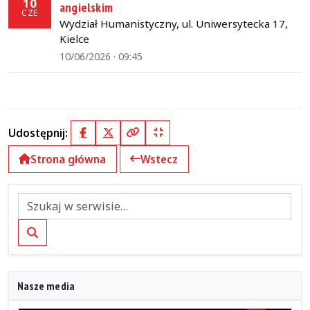
10
angielskim
CZE
Wydział Humanistyczny, ul. Uniwersytecka 17,
Kielce
10/06/2026 · 09:45
Udostępnij:
Facebook
X (Twitter)
Kopiuj pełny link
Kopiuj krótki link
Strona główna
Wstecz
Szukaj
Nasze media