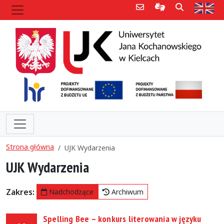
Poczta e-mail
Informacje dla 
Szukaj
Str
Strona główna
UJK Wydarzenia
UJK Wydarzenia
Zakres:
Nadchodzące
Archiwum
Spelling Bee – konkurs literowania w języku