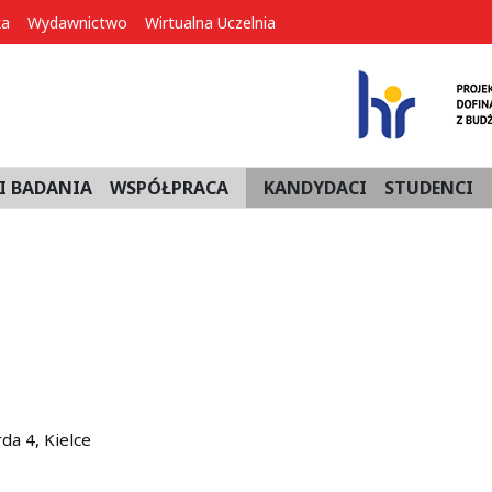
ka
Wydawnictwo
Wirtualna Uczelnia
I BADANIA
WSPÓŁPRACA
KANDYDACI
STUDENCI
da 4, Kielce