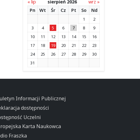
« lip
sierpień 2026
wrz »
Pn
Wt
Śr
Cz
Pt
So
Nd
1
2
3
4
5
6
7
8
9
10
11
12
13
14
15
16
17
18
19
20
21
22
23
24
25
26
27
28
29
30
31
uletyn Informacji Publicznej
klaracja dostępności
stępność Uczelni
ropejska Karta Naukowca
dio Fraszka