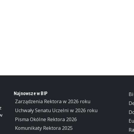
Najnowsze w BIP
Bi
Zarządzenia Rektora w 2026 roku
De
z
Uchwały Senatu Uczelni w 2026 roku
Do
 w
Pisma Okólne Rektora 2026
Eu
Komunikaty Rektora 2025
Ra