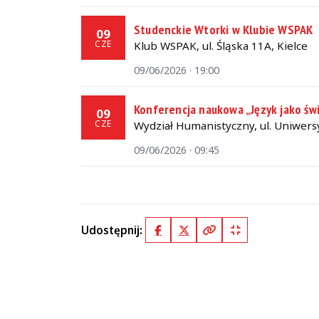
Studenckie Wtorki w Klubie WSPAK
09
CZE
Klub WSPAK, ul. Śląska 11A, Kielce
09/06/2026 · 19:00
Konferencja naukowa „Język jako św
09
CZE
Wydział Humanistyczny, ul. Uniwersy
09/06/2026 · 09:45
Udostępnij:
Facebook
X (Twitter)
Kopiuj pełny link
Kopiuj krótki lin