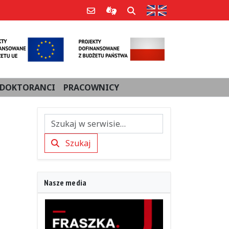
Strona w języku an
Poczta e-mail
Informacje dla użytkowników Po
Szukaj
DOKTORANCI
PRACOWNICY
Szukaj
Szukaj
Nasze media