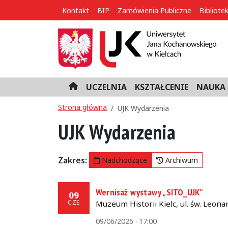
Kontakt
BIP
Zamówienia Publiczne
Bibliote
UCZELNIA
KSZTAŁCENIE
NAUKA 
H
o
Strona główna
UJK Wydarzenia
m
e
UJK Wydarzenia
Zakres:
Nadchodzące
Archiwum
Wernisaż wystawy „SITO_UJK”
09
CZE
Muzeum Historii Kielc, ul. św. Leonar
09/06/2026 · 17:00