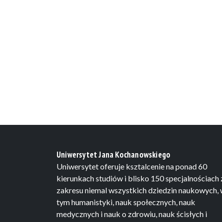
Uniwersytet Jana Kochanowskiego
Uniwersytet oferuje ksztalcenie na ponad 60
kierunkach studiów i blisko 150 specjalnościach 
zakresu niemal wszystkich dziedzin naukowych,
tym humanistyki, nauk społecznych, nauk
medycznych i nauk o zdrowiu, nauk ścisłych i