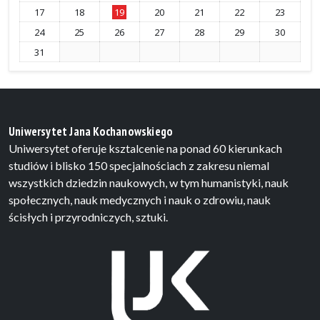
17
18
19
20
21
22
23
24
25
26
27
28
29
30
31
Uniwersytet Jana Kochanowskiego
Uniwersytet oferuje ksztalcenie na ponad 60 kierunkach
studiów i blisko 150 specjalnościach z zakresu niemal
wszystkich dziedzin naukowych, w tym humanistyki, nauk
społecznych, nauk medycznych i nauk o zdrowiu, nauk
ścisłych i przyrodniczych, sztuki.