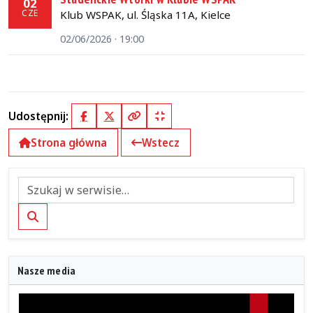
02
CZE
Klub WSPAK, ul. Śląska 11A, Kielce
02/06/2026 · 19:00
Udostępnij:
Facebook
X (Twitter)
Kopiuj pełny link
Kopiuj krótki link
Strona główna
Wstecz
Szukaj
Nasze media