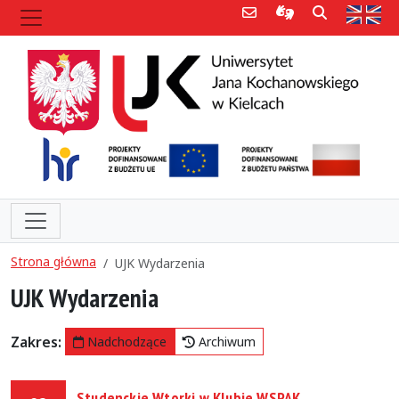
Poczta e-mail
Informacje dla 
Szukaj
Str
Strona główna
UJK Wydarzenia
UJK Wydarzenia
Zakres:
Nadchodzące
Archiwum
Studenckie Wtorki w Klubie WSPAK