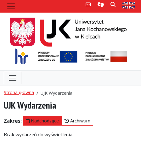
Poczta e-mail
Informacje dla 
Szukaj
Str
Strona główna
UJK Wydarzenia
UJK Wydarzenia
Zakres:
Nadchodzące
Archiwum
Brak wydarzeń do wyświetlenia.