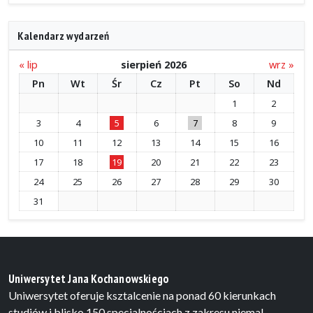
Kalendarz wydarzeń
« lip
sierpień 2026
wrz »
Pn
Wt
Śr
Cz
Pt
So
Nd
1
2
3
4
5
6
7
8
9
10
11
12
13
14
15
16
17
18
19
20
21
22
23
24
25
26
27
28
29
30
31
Uniwersytet Jana Kochanowskiego
Uniwersytet oferuje ksztalcenie na ponad 60 kierunkach
studiów i blisko 150 specjalnościach z zakresu niemal