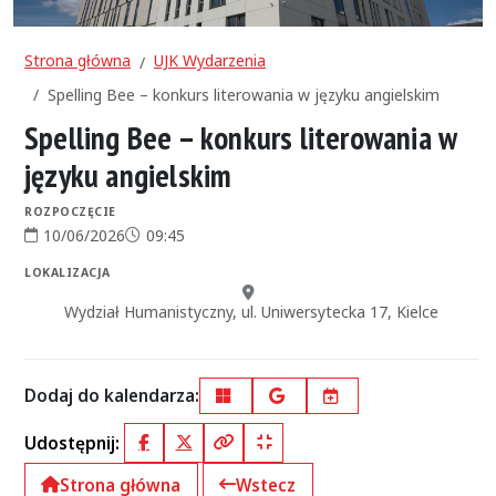
Strona główna
UJK Wydarzenia
Spelling Bee – konkurs literowania w języku angielskim
Spelling Bee – konkurs literowania w
języku angielskim
ROZPOCZĘCIE
10/06/2026
09:45
Data rozpoczęcia:
Godzina rozpoczęcia:
LOKALIZACJA
Miejsce:
Wydział Humanistyczny, ul. Uniwersytecka 17, Kielce
Dodaj do kalendarza:
Outlook
Google Calendar
iCal
Udostępnij:
Facebook
X (Twitter)
Kopiuj pełny link
Kopiuj krótki link
Strona główna
Wstecz