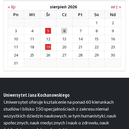
« lip
sierpień 2026
wrz »
Pn
Wt
Śr
Cz
Pt
So
Nd
1
2
3
4
5
6
7
8
9
10
11
12
13
14
15
16
17
18
19
20
21
22
23
24
25
26
27
28
29
30
31
Uniwersytet Jana Kochanowskiego
Uniwersytet oferuje ksztalcenie na ponad 60 kierunkach
studiów i blisko 150 specjalnościach z zakresu niemal
wszystkich dziedzin naukowych, w tym humanistyki, nauk
społecznych, nauk medycznych i nauk o zdrowiu, nauk