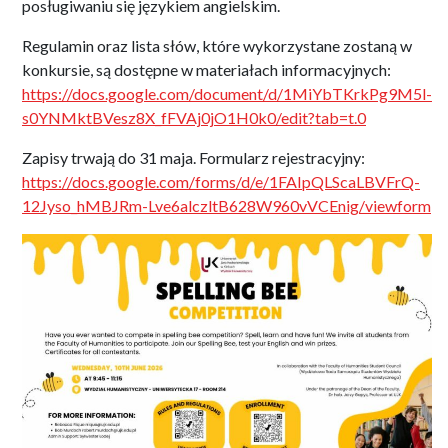
posługiwaniu się językiem angielskim.
Regulamin oraz lista słów, które wykorzystane zostaną w
konkursie, są dostępne w materiałach informacyjnych:
https://docs.google.com/document/d/1MiYbTKrkPg9M5l-
s0YNMktBVesz8X_fFVAj0jO1H0k0/edit?tab=t.0
Zapisy trwają do 31 maja. Formularz rejestracyjny:
https://docs.google.com/forms/d/e/1FAIpQLScaLBVFrQ-
12Jyso_hMBJRm-Lve6alczltB628W960vVCEnig/viewform