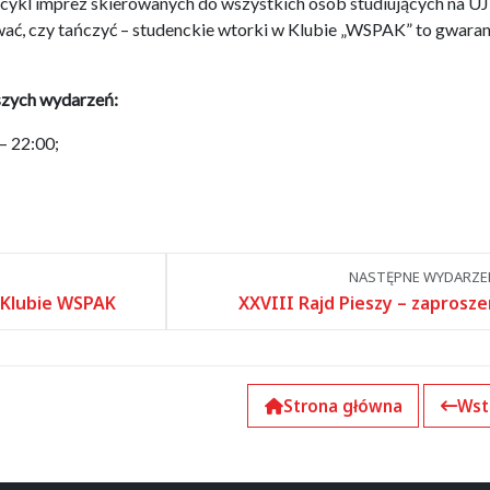
ykl imprez skierowanych do wszystkich osób studiujących na UJ
wać, czy tańczyć – studenckie wtorki w Klubie „WSPAK” to gwaran
szych wydarzeń:
– 22:00;
NASTĘPNE WYDARZEN
 Klubie WSPAK
XXVIII Rajd Pieszy – zaprosze
Strona główna
Wst