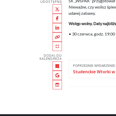
SK „WSPAK” przygotował c
UDOSTĘPNIJ
Nieważne, czy wolisz śpie
X (Twitter)
udanej zabawy.
Facebook
Wstęp wolny. Daty najbliż
LinkedIn
• 30 czerwca, godz. 19:00 
Kopiuj pełny link
Kopiuj krótki link
DODAJ DO
KALENDARZA
Nawigacja
POPRZEDNIE WYDARZENIE:
Outlook
między
Studenckie Wtorki w
Google Calendar
wydarzeniami
iCal