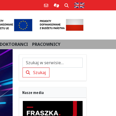
Strona w języku an
Poczta e-mail
Informacje dla użytkowników Po
Szukaj
DOKTORANCI
PRACOWNICY
Szukaj
Szukaj
Nasze media