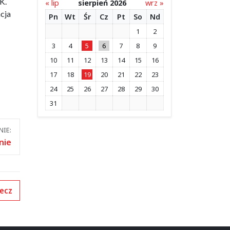
K.
« lip
sierpień 2026
wrz »
cja
Pn
Wt
Śr
Cz
Pt
So
Nd
1
2
3
4
5
6
7
8
9
10
11
12
13
14
15
16
17
18
19
20
21
22
23
24
25
26
27
28
29
30
31
IE:
nie
ecz