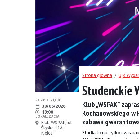
Strona główna
UJK Wydar
Studenckie 
ROZPOCZĘCIE
Klub „WSPAK” zapra
Data rozpoczęcia:
30/06/2026
Kochanowskiego w Ki
Godzina rozpoczęcia:
19:00
LOKALIZACJA
zabawa gwarantow
Miejsce:
Klub WSPAK, ul.
Śląska 11A,
Studia to nie tylko czas n
Kielce