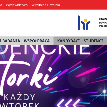
ka
Wydawnictwo
Wirtualna Uczelnia
I BADANIA
WSPÓŁPRACA
KANDYDACI
STUDENCI