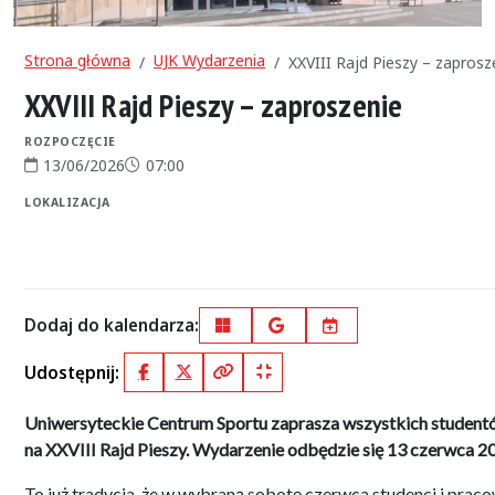
Strona główna
UJK Wydarzenia
XXVIII Rajd Pieszy – zaprosz
XXVIII Rajd Pieszy – zaproszenie
ROZPOCZĘCIE
13/06/2026
07:00
Data rozpoczęcia:
Godzina rozpoczęcia:
LOKALIZACJA
Dodaj do kalendarza:
Outlook
Google Calendar
iCal
Udostępnij:
Facebook
X (Twitter)
Kopiuj pełny link
Kopiuj krótki link
Uniwersyteckie Centrum Sportu zaprasza wszystkich studen
na XXVIII Rajd Pieszy. Wydarzenie odbędzie się 13 czerwca 2
To już tradycja, że w wybraną sobotę czerwca studenci i praco