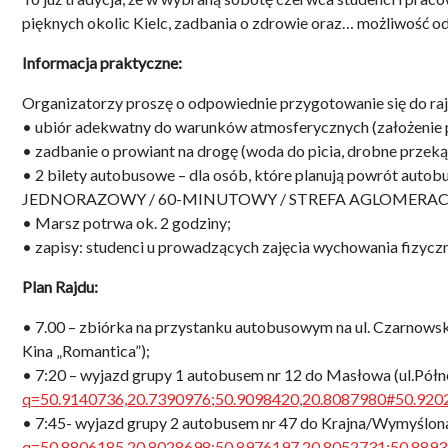
pięknych okolic Kielc, zadbania o zdrowie oraz… możliwość o
Informacja praktyczne:
Organizatorzy proszę o odpowiednie przygotowanie się do raj
• ubiór adekwatny do warunków atmosferycznych (założenie p
• zadbanie o prowiant na drogę (woda do picia, drobne przeką
• 2 bilety autobusowe – dla osób, które planują powrót autobu
JEDNORAZOWY / 60-MINUTOWY / STREFA AGLOMERAC
• Marsz potrwa ok. 2 godziny;
• zapisy: studenci u prowadzących zajęcia wychowania fizyczn
Plan Rajdu:
• 7.00 – zbiórka na przystanku autobusowym na ul. Czarnow
Kina „Romantica”);
• 7:20 – wyjazd grupy 1 autobusem nr 12 do Masłowa (ul.Półn
q=50.9140736,20.7390976;50.9098420,20.8087980#50.920
• 7:45- wyjazd grupy 2 autobusem nr 47 do Krajna/Wymyślona
q=50.8806185,20.8028698;50.8976197,20.8052731;50.8893