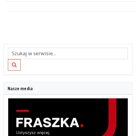
wydarzeniami
Szukaj
Nasze media