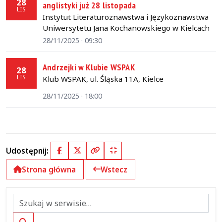
28
anglistyki już 28 listopada
LIS
Instytut Literaturoznawstwa i Językoznawstwa
Uniwersytetu Jana Kochanowskiego w Kielcach
28/11/2025 · 09:30
Andrzejki w Klubie WSPAK
28
LIS
Klub WSPAK, ul. Śląska 11A, Kielce
28/11/2025 · 18:00
Udostępnij:
Facebook
X (Twitter)
Kopiuj pełny link
Kopiuj krótki link
Strona główna
Wstecz
Szukaj