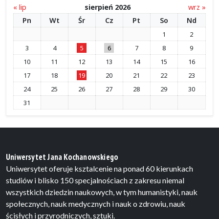
« lip
sierpień 2026
wrz »
Pn
Wt
Śr
Cz
Pt
So
Nd
1
2
3
4
5
6
7
8
9
10
11
12
13
14
15
16
17
18
19
20
21
22
23
24
25
26
27
28
29
30
31
Uniwersytet Jana Kochanowskiego
Uniwersytet oferuje ksztalcenie na ponad 60 kierunkach
studiów i blisko 150 specjalnościach z zakresu niemal
wszystkich dziedzin naukowych, w tym humanistyki, nauk
społecznych, nauk medycznych i nauk o zdrowiu, nauk
ścisłych i przyrodniczych, sztuki.