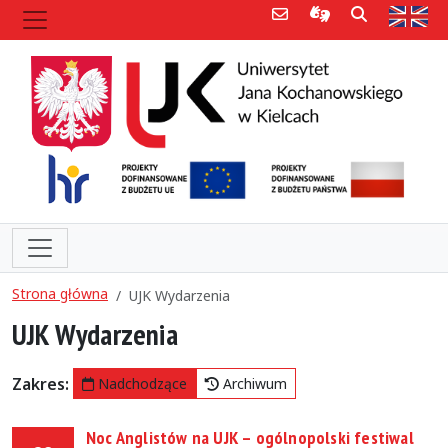
Poczta e-mail
Informacje dla 
Szukaj
Str
Strona główna
UJK Wydarzenia
UJK Wydarzenia
Zakres:
Nadchodzące
Archiwum
Noc Anglistów na UJK – ogólnopolski festiwal