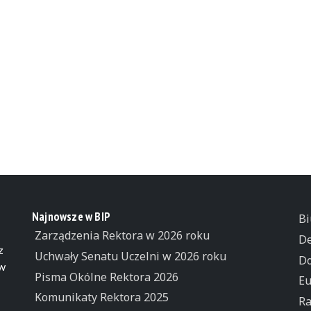
Najnowsze w BIP
Bi
Zarządzenia Rektora w 2026 roku
De
z
Uchwały Senatu Uczelni w 2026 roku
Do
 w
Pisma Okólne Rektora 2026
Eu
Komunikaty Rektora 2025
Ra