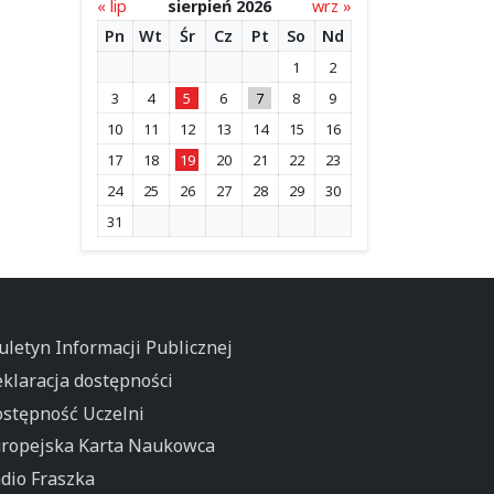
« lip
sierpień 2026
wrz »
Pn
Wt
Śr
Cz
Pt
So
Nd
1
2
3
4
5
6
7
8
9
10
11
12
13
14
15
16
17
18
19
20
21
22
23
24
25
26
27
28
29
30
31
uletyn Informacji Publicznej
klaracja dostępności
stępność Uczelni
ropejska Karta Naukowca
dio Fraszka