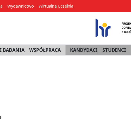
ka
Wydawnictwo
Wirtualna Uczelnia
I BADANIA
WSPÓŁPRACA
KANDYDACI
STUDENCI
e