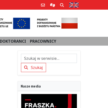
Strona w języku an
Poczta e-mail
Informacje dla użytkowników Po
Szukaj
DOKTORANCI
PRACOWNICY
Szukaj
Szukaj
Nasze media