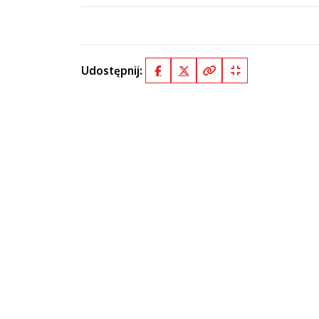
Udostępnij:
Facebook
X (Twitter)
Kopiuj pełny link
Kopiuj krótki lin