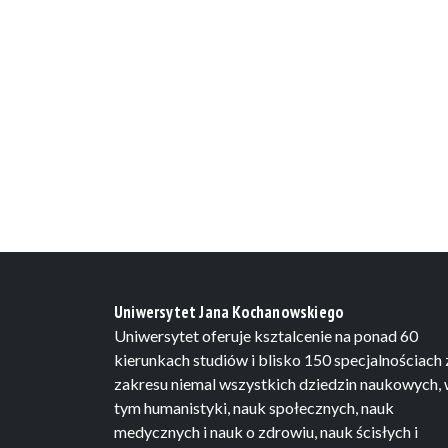
Uniwersytet Jana Kochanowskiego
Uniwersytet oferuje ksztalcenie na ponad 60
kierunkach studiów i blisko 150 specjalnościach 
zakresu niemal wszystkich dziedzin naukowych,
tym humanistyki, nauk społecznych, nauk
medycznych i nauk o zdrowiu, nauk ścisłych i