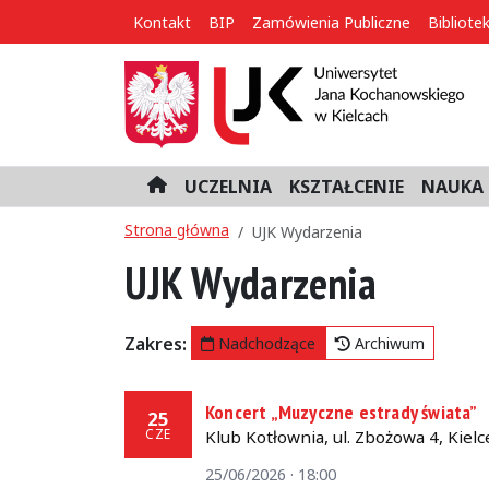
Kontakt
BIP
Zamówienia Publiczne
Bibliote
UCZELNIA
KSZTAŁCENIE
NAUKA 
H
o
Strona główna
UJK Wydarzenia
m
e
UJK Wydarzenia
Zakres:
Nadchodzące
Archiwum
Koncert „Muzyczne estrady świata”
25
CZE
Klub Kotłownia, ul. Zbożowa 4, Kielc
25/06/2026 · 18:00