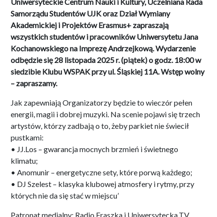
Uniwersyteckie Centrum Nauki i Kultury, Uczelniana Rada
Samorządu Studentów UJK oraz Dział Wymiany
Akademickiej i Projektów Erasmus+ zapraszają
wszystkich studentów i pracowników Uniwersytetu Jana
Kochanowskiego na Imprezę Andrzejkową. Wydarzenie
odbędzie się 28 listopada 2025 r. (piątek) o godz. 18:00 w
siedzibie Klubu WSPAK przy ul. Śląskiej 11A. Wstęp wolny
– zapraszamy.
Jak zapewniają Organizatorzy będzie to wieczór pełen
energii, magii i dobrej muzyki. Na scenie pojawi się trzech
artystów, którzy zadbają o to, żeby parkiet nie świecił
pustkami:
• JJ.Los – gwarancja mocnych brzmień i świetnego
klimatu;
• Anomunir – energetyczne sety, które porwą każdego;
• DJ Szelest – klasyka klubowej atmosfery i rytmy, przy
których nie da się stać w miejscu’
Patronat medialny: Radio Fraszka i Uniwersytecka.TV