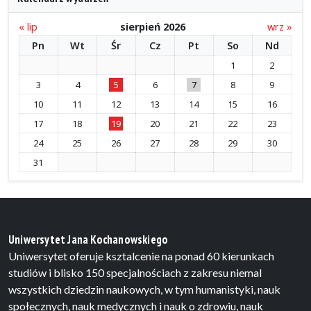
« lip
sierpień 2026
wrz »
Pn
Wt
Śr
Cz
Pt
So
Nd
1
2
3
4
5
6
7
8
9
10
11
12
13
14
15
16
17
18
19
20
21
22
23
24
25
26
27
28
29
30
31
Uniwersytet Jana Kochanowskiego
Uniwersytet oferuje ksztalcenie na ponad 60 kierunkach
studiów i blisko 150 specjalnościach z zakresu niemal
wszystkich dziedzin naukowych, w tym humanistyki, nauk
społecznych, nauk medycznych i nauk o zdrowiu, nauk