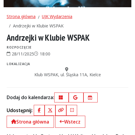
Strona główna
UJK Wydarzenia
Andrzejki w Klubie WSPAK
Andrzejki w Klubie WSPAK
ROZPOCZĘCIE
28/11/2025
18:00
Data rozpoczęcia:
Godzina rozpoczęcia:
LOKALIZACJA
Miejsce:
Klub WSPAK, ul. Śląska 11A, Kielce
Dodaj do kalendarza:
Outlook
Google Calendar
iCal
Udostępnij:
Facebook
X (Twitter)
Kopiuj pełny link
Kopiuj krótki link
Strona główna
Wstecz