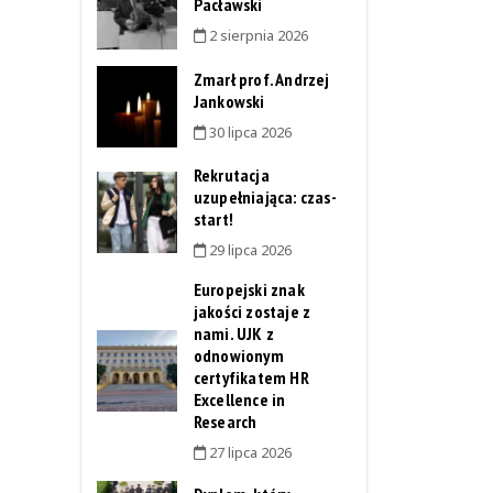
Pacławski
2 sierpnia 2026
Zmarł prof. Andrzej
Jankowski
30 lipca 2026
Rekrutacja
uzupełniająca: czas-
start!
29 lipca 2026
Europejski znak
jakości zostaje z
nami. UJK z
odnowionym
certyfikatem HR
Excellence in
Research
27 lipca 2026