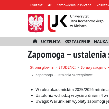
Kontakt
BIP
Zamówienia Publiczne
Bibliote
UCZELNIA
KSZTAŁCENIE
NAUKA 
H
o
Zapomoga – ustalenia
m
e
Strona główna
STUDENCI
Sprawy socjalno 
Zapomoga – ustalenia szczegółowe
W roku akademickim 2025/2026 minimal
Ustalenia wchodzą w życie z dniem 4 wr
Uwaga: Warunkiem wypłaty zapomogi jest