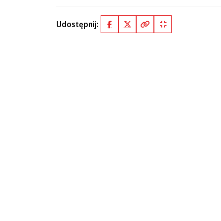
Udostępnij:
Facebook
X (Twitter)
Kopiuj pełny link
Kopiuj krótki lin