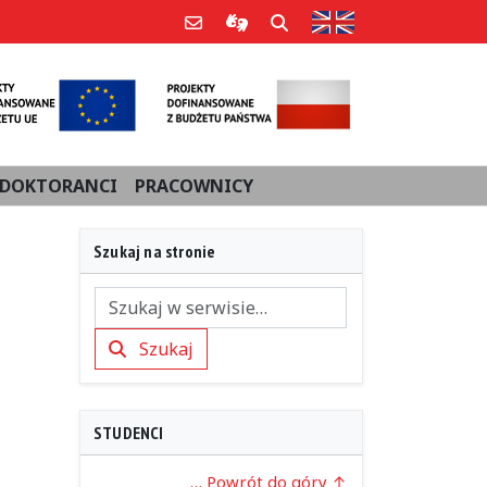
Strona w języku an
Poczta e-mail
Informacje dla użytkowników Po
Szukaj
DOKTORANCI
PRACOWNICY
Szukaj na stronie
Szukaj
Szukaj
STUDENCI
… Powrót do góry