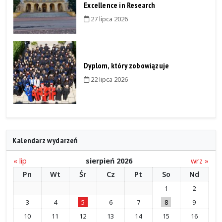
Excellence in Research
27 lipca 2026
Dyplom, który zobowiązuje
22 lipca 2026
Kalendarz wydarzeń
« lip
sierpień 2026
wrz »
Pn
Wt
Śr
Cz
Pt
So
Nd
1
2
3
4
5
6
7
8
9
10
11
12
13
14
15
16