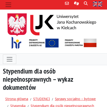
Poczta e-mail
Informacje dla 
Szukaj
Str
Stypendium dla osób
niepełnosprawnych – wykaz
dokumentów
Strona główna
STUDENCI
Sprawy socjalno – bytowe
Stypendia
Stypendium dla osób niepełnosprawnych