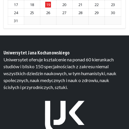
17
18
19
20
21
22
23
24
25
26
27
28
29
30
31
Uniwersytet Jana Kochanowskiego
Uniwersytet oferuje ksztalcenie na ponad 60 kierunkach
studiów i blisko 150 specjalnościach z zakresu niemal
wszystkich dziedzin naukowych, w tym humanistyki, nauk
społecznych, nauk medycznych i nauk o zdrowiu, nauk
ścisłych i przyrodniczych, sztuki.