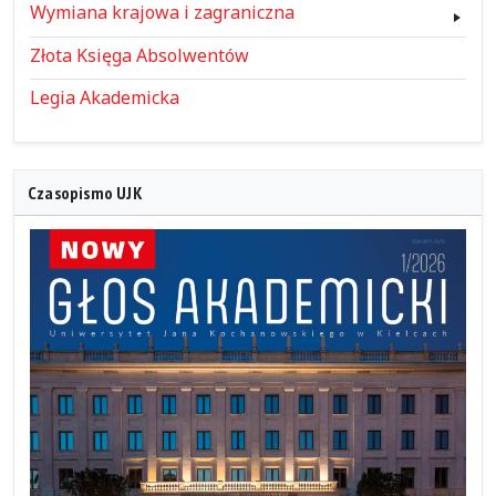
Wymiana krajowa i zagraniczna
Złota Księga Absolwentów
Legia Akademicka
Czasopismo UJK