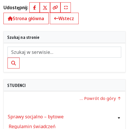
Udostępnij:
Facebook
X (Twitter)
Kopiuj pełny link
Kopiuj krótki link
Strona główna
Wstecz
Szukaj na stronie
Szukaj
STUDENCI
… Powrót do góry
Sprawy socjalno – bytowe
Regulamin świadczeń