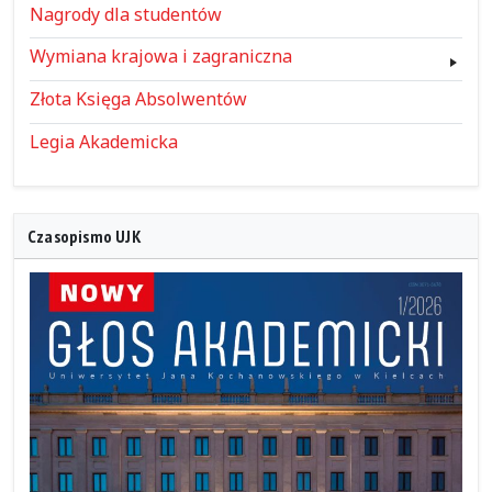
Nagrody dla studentów
Wymiana krajowa i zagraniczna
Złota Księga Absolwentów
Legia Akademicka
Czasopismo UJK