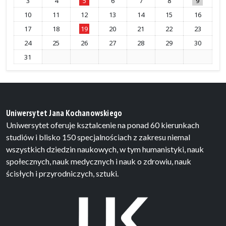
3
4
5
6
7
8
9
10
11
12
13
14
15
16
17
18
19
20
21
22
23
24
25
26
27
28
29
30
31
Uniwersytet Jana Kochanowskiego
Uniwersytet oferuje ksztalcenie na ponad 60 kierunkach
studiów i blisko 150 specjalnościach z zakresu niemal
wszystkich dziedzin naukowych, w tym humanistyki, nauk
społecznych, nauk medycznych i nauk o zdrowiu, nauk
ścisłych i przyrodniczych, sztuki.