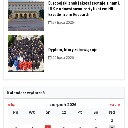
Europejski znak jakości zostaje z nami.
UJK z odnowionym certyfikatem HR
Excellence in Research
27 lipca 2026
Dyplom, który zobowiązuje
22 lipca 2026
Kalendarz wydarzeń
« lip
sierpień 2026
wrz »
Pn
Wt
Śr
Cz
Pt
So
Nd
1
2