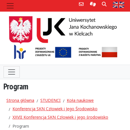
Poczta e-mail
Informacje dla 
Szukaj
Str
Program
Strona główna
STUDENCI
Koła naukowe
Konferencja SKN Człowiek i Jego Środowisko
XXVII Konferencja SKN Człowiek i jego środowisko
Program