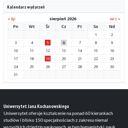
Kalendarz wydarzeń
« lip
sierpień 2026
wrz »
Pn
Wt
Śr
Cz
Pt
So
Nd
1
2
3
4
5
6
7
8
9
10
11
12
13
14
15
16
17
18
19
20
21
22
23
24
25
26
27
28
29
30
31
Uniwersytet Jana Kochanowskiego
Uniwersytet oferuje ksztalcenie na ponad 60 kierunkach
studiów i blisko 150 specjalnościach z zakresu niemal
wszystkich dziedzin naukowych, w tym humanistyki, nauk