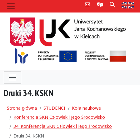
Poczta e-mail
Informacje dla 
Szukaj
Str
Druki 34. KSKN
Strona główna
STUDENCI
Koła naukowe
Konferencja SKN Człowiek i Jego Środowisko
34. Konferencja SKN Człowiek i jego środowisko
Druki 34. KSKN