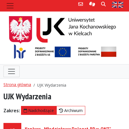
Poczta e-mail
Informacje dla 
Szukaj
Str
Strona główna
UJK Wydarzenia
UJK Wydarzenia
Zakres:
Nadchodzące
Archiwum
Konkurs „Młodzieżowy Delegat RP w ONZ” –