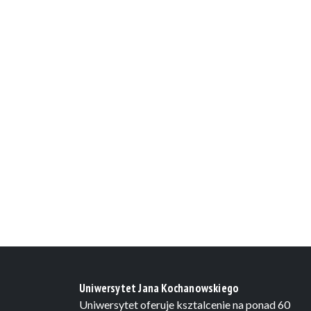
Uniwersytet Jana Kochanowskiego
Uniwersytet oferuje ksztalcenie na ponad 60