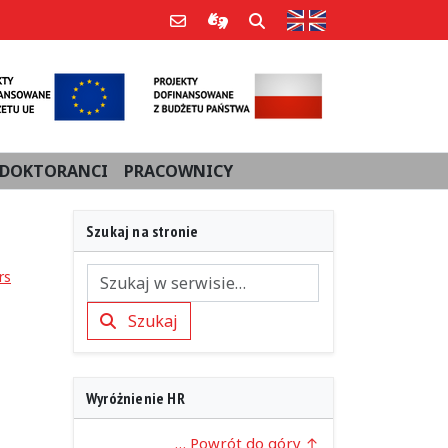
Strona w języku an
Poczta e-mail
Informacje dla użytkowników Po
Szukaj
DOKTORANCI
PRACOWNICY
Szukaj na stronie
rs
Szukaj
Szukaj
Wyróżnienie HR
… Powrót do góry