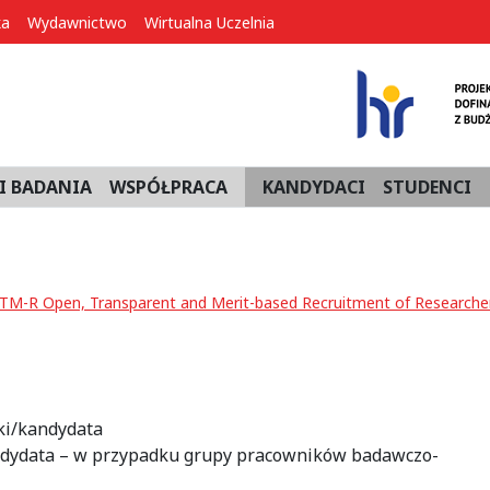
ka
Wydawnictwo
Wirtualna Uczelnia
I BADANIA
WSPÓŁPRACA
KANDYDACI
STUDENCI
M-R Open, Transparent and Merit-based Recruitment of Researche
ki/kandydata
andydata – w przypadku grupy pracowników badawczo-