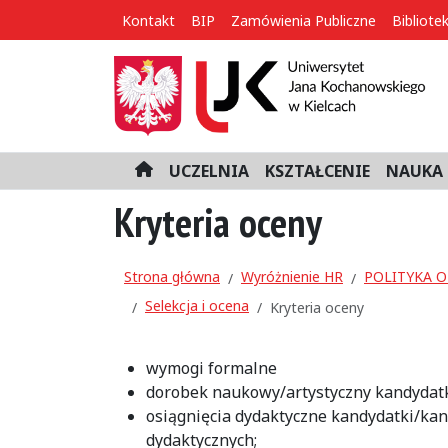
Kontakt
BIP
Zamówienia Publiczne
Bibliote
UCZELNIA
KSZTAŁCENIE
NAUKA 
H
o
Kryteria oceny
m
e
Strona główna
Wyróżnienie HR
POLITYKA OT
Selekcja i ocena
Kryteria oceny
wymogi formalne
dorobek naukowy/artystyczny kandydat
osiągnięcia dydaktyczne kandydatki/k
dydaktycznych;