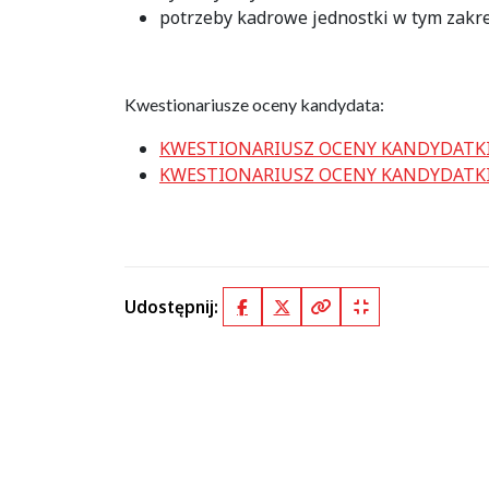
potrzeby kadrowe jednostki w tym zakre
Kwestionariusze oceny kandydata:
KWESTIONARIUSZ OCENY KANDYDATK
KWESTIONARIUSZ OCENY KANDYDATKI
Udostępnij:
Facebook
X (Twitter)
Kopiuj pełny link
Kopiuj krótki lin