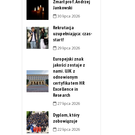
Zmarł prof. Andrzej
Jankowski
30 lipca 2026
Rekrutacja
uzupełniająca: czas-
start!
29 lipca 2026
Europejski znak
jakości zostaje z
nami. UJK z
odnowionym
certyfikatem HR
Excellence in
Research
27 lipca 2026
Dyplom, który
zobowiązuje
22 lipca 2026