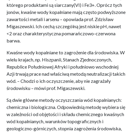
którego produktami są siarczany(VI) i Fe3+. Oprócz tych
jonów, kwaśne wody kopalniane mają często podwyższone
zawartości metali i arsenu – opowiada prof. Zdzisław
Migaszewski. Ich cechą szczególną jest niskie pH, nawet
<2 oraz charakterystyczna pomarańczowo-czerwona
barwa.
Kwaśne wody kopalniane to zagrożenie dla środowiska. W
wielu krajach, np. Hiszpanii, Stanach Zjednoczonych,
Republice Południowej Afryki i południowo wschodniej
Azji trwają prace nad właściwą metodą neutralizacji takich
wód. – Chodzi o ich oczyszczenie, aby nie zagrażały
środowisku – mówi prof. Migaszewski.
Są dwie główne metody oczyszczania wód kopalnianych:
chemiczna i biologiczna. Odpowiednią metodę wybiera się
w zależności od objętości i składu chemicznego kwaśnych
wód kopalnianych, warunków topograficznych i
geologiczno-górniczych, stopnia zagrożenia środowiska,