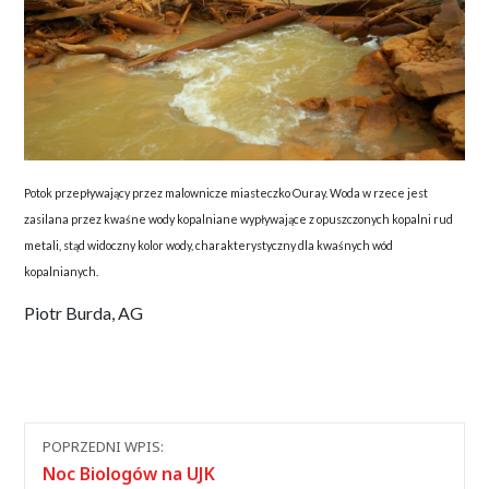
Potok przepływający przez malownicze miasteczko Ouray. Woda w rzece jest
zasilana przez kwaśne wody kopalniane wypływające z opuszczonych kopalni rud
metali, stąd widoczny kolor wody, charakterystyczny dla kwaśnych wód
kopalnianych.
Piotr Burda, AG
Nawigacja
POPRZEDNI WPIS:
między
Noc Biologów na UJK