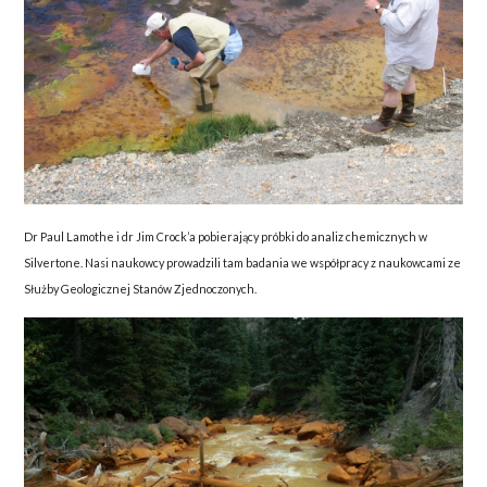
Dr Paul Lamothe i dr Jim Crock’a pobierający próbki do analiz chemicznych w
Silvertone. Nasi naukowcy prowadzili tam badania we współpracy z naukowcami ze
Służby Geologicznej Stanów Zjednoczonych.