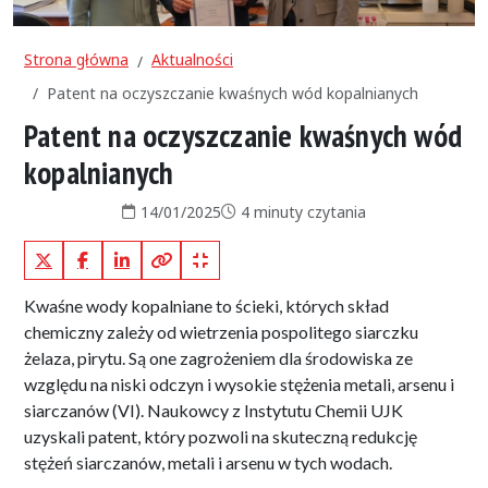
Strona główna
Aktualności
Patent na oczyszczanie kwaśnych wód kopalnianych
Patent na oczyszczanie kwaśnych wód
kopalnianych
Data publikacji:
Czas czytania:
14/01/2025
4 minuty czytania
X (Twitter)
Facebook
LinkedIn
Kopiuj pełny link
Kopiuj krótki link
Kwaśne wody kopalniane to ścieki, których skład
chemiczny zależy od wietrzenia pospolitego siarczku
żelaza, pirytu. Są one zagrożeniem dla środowiska ze
względu na niski odczyn i wysokie stężenia metali, arsenu i
siarczanów (VI). Naukowcy z Instytutu Chemii UJK
uzyskali patent, który pozwoli na skuteczną redukcję
stężeń siarczanów, metali i arsenu w tych wodach.