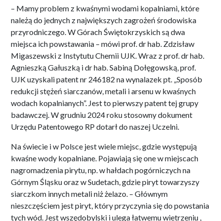
– Mamy problem z kwaśnymi wodami kopalniami, które
należą do jednych z największych zagrożeń środowiska
przyrodniczego. W Górach Świętokrzyskich są dwa
miejsca ich powstawania – mówi prof. dr hab. Zdzisław
Migaszewski z Instytutu Chemii UJK. Wraz z prof. dr hab.
Agnieszką Gałuszką i dr hab. Sabiną Dołęgowską, prof.
UJK uzyskali patent nr 246182 na wynalazek pt. „Sposób
redukcji stężeń siarczanów, metali i arsenu w kwaśnych
wodach kopalnianych”. Jest to pierwszy patent tej grupy
badawczej. W grudniu 2024 roku stosowny dokument
Urzędu Patentowego RP dotarł do naszej Uczelni.
Na świecie i w Polsce jest wiele miejsc, gdzie występują
kwaśne wody kopalniane. Pojawiają się one w miejscach
nagromadzenia pirytu, np. w hałdach pogórniczych na
Górnym Śląsku oraz w Sudetach, gdzie piryt towarzyszy
siarczkom innych metali niż żelazo. – Głównym
nieszczęściem jest piryt, który przyczynia się do powstania
tych wód. Jest wszędobylski i ulega łatwemu wietrzeniu ,