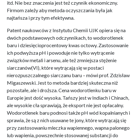
itd. Nie bez znaczenia jest też czynnik ekonomiczny.
Firmom zależy aby metoda oczyszczania była jak
najtańsza i przy tym efektywna.
Patent naukowców z Instytutu Chemii UJK opiera się na
dwóch podstawowych odczynnikach, to wodorotlenek
baru i dziesięcioprocentowy kwas octowy. Zastosowanie
ich podwyższa pH i powoduje nie tylko wytrącenie
związków metali i arsenu, ale też zmniejsza stężenie
siarczanów(VI), które wytrącają się w postaci
nierozpuszczalnego siarczanu baru – mówi prof. Zdzisław
Migaszewski. Jest to metoda bardziej skuteczna niż
pozostałe, ale i droższa. Cena wodorotlenku baru w
Europie jest dość wysoka. Tańszy jest w Indiach i Chinach,
ale wysokie cła sprawiają, że eksport nie jest opłacalny.
Wodorotlenek baru podnosi także pH wód kopalnianych i
sprawia, że są z nich usuwane te jony, które wytrącają się
przy zastosowaniu mleczka wapiennego, wapna palonego
lub wapienia, powszechnie stosowanej substancji do