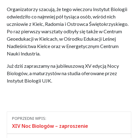
Organizatorzy szacują, że tego wieczoru Instytut Biologii
odwiedziło co najmniej pół tysiąca osób, wśród nich
uczniowie z Kielc, Radomia i Ostrowca Świętokrzyskiego.
Po raz pierwszy warsztaty odbyły się także w Centrum
Geoedukacji w Kielcach, w Ośrodku Edukacji Leśnej
Nadleśnictwa Kielce oraz w Energetycznym Centrum
Nauki Industria.
Już dziś zapraszamy na jubileuszową XV edycją Nocy
Biologów, a maturzystów na studia oferowane przez
Instytut Biologii UJK.
Nawigacja
POPRZEDNI WPIS:
między
XIV Noc Biologów – zaproszenie
wpisami