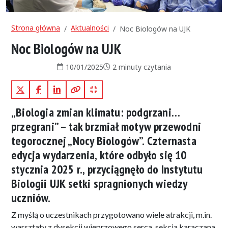
Strona główna
Aktualności
Noc Biologów na UJK
Noc Biologów na UJK
Data publikacji:
Czas czytania:
10/01/2025
2 minuty czytania
X (Twitter)
Facebook
LinkedIn
Kopiuj pełny link
Kopiuj krótki link
„Biologia zmian klimatu: podgrzani…
przegrani” – tak brzmiał motyw przewodni
tegorocznej „Nocy Biologów”. Czternasta
edycja wydarzenia, które odbyło się 10
stycznia 2025 r., przyciągnęło do Instytutu
Biologii UJK setki spragnionych wiedzy
uczniów.
Z myślą o uczestnikach przygotowano wiele atrakcji, m.in.
warsztaty z dysekcji wieprzowego serca, sekcja karaczana