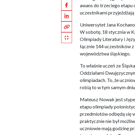
Facebook
awans do trzeciego etapu o
uczestnikami przyjeżdżają 
LinkedIn
Uniwersytet Jana Kochano
Kopiuj pełny link
W sobotę, 18 stycznia w 
Kopiuj krótki link
Olimpiady Literatury i Jęz
łącznie 144 uczestników 
województwa śląskiego.
To właśnie uczeń ze Śląs
Oddziałami Dwujęzycznymi
olimpiadach. To, że uczniow
robią to w tym samym dniu,
Mateusz Nowak jest stype
etapu olimpiady polonistycz
przedmiotów odbędą się w
praktycznie nie był możliw
uczniowie mają godzinę pr