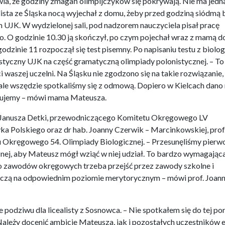
awia, że godziny zmagań olimpijczyków się pokrywają. Nie ma jedn
lista ze Śląska nocą wyjechał z domu, żeby przed godziną siódmą 
JK. W wydzielonej sali, pod nadzorem nauczyciela pisał pracę
go. O godzinie 10.30 ją skończył, po czym pojechał wraz z mamą d
 godzinie 11 rozpoczął się test pisemny. Po napisaniu testu z biolog
tyczny UJK na część gramatyczną olimpiady polonistycznej. – To
 waszej uczelni. Na Śląsku nie zgodzono się na takie rozwiązanie,
 ale wszędzie spotkaliśmy się z odmową. Dopiero w Kielcach dano
ękujemy – mówi mama Mateusza.
. Janusza Detki, przewodniczącego Komitetu Okręgowego LV
yka Polskiego oraz dr hab. Joanny Czerwik – Marcinkowskiej, prof
 Okręgowego 54. Olimpiady Biologicznej. – Przesunęliśmy pierw
znej, aby Mateusz mógł wziąć w niej udział. To bardzo wymagając
do zawodów okręgowych trzeba przejść przez zawody szkolne i
zą na odpowiednim poziomie merytorycznym – mówi prof. Joan
e podziwu dla licealisty z Sosnowca. – Nie spotkałem się do tej por
leży docenić ambicje Mateusza, jak i pozostałych uczestników 