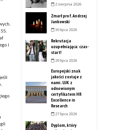
2 sierpnia 2026
Zmarł prof. Andrzej
Jankowski
wych.
30 lipca 2026
 55.
ał
Rekrutacja
ego i
uzupełniająca: czas-
start!
29 lipca 2026
Europejski znak
jakości zostaje z
eśli
nami. UJK z
.
odnowionym
certyfikatem HR
giego
Excellence in
Research
27 lipca 2026
m
gii
Dyplom, który