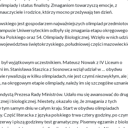
limpiady i status finalisty. Zmaganiom towarzyszą emocje, z
nauczyciele i rodzice, którzy mocno przeżywają ten dzień.
wskiego jest gospodarzem najważniejszych olimpiad przedmioto
Kampusie Uniwersyteckim odbyły się zmagania etapu okręgowego
yka Polskiego oraz 54. Olimpiady Biologicznej. Wzięło w nich udzi
z województwa świętokrzyskiego, południowej części mazowiecki
ka był wyjątkowym uczestnikiem. Mateusz Nowak z IV Liceum o
 im. Stanisława Staszica z Sosnowca wziął udział w … obydwu
ie rywalizują w kilku olimpiadach, nie jest czymś niezwykłym, ale j
 na okręgowym etapie olimpiady, należy im się szczególne uznanie
ndystą Prezesa Rady Ministrów. Udało mu się awansować do dru
nej i biologicznej. Niestety, okazało się, że zmagania z tych
 tym samym dniu w całym kraju. Start w obydwu olimpiadach
y. Część literacka z języka polskiego trwa cztery godziny, po czy
zerwy i piszą godzinny test gramatyczny. Pisemny egzamin z biolo