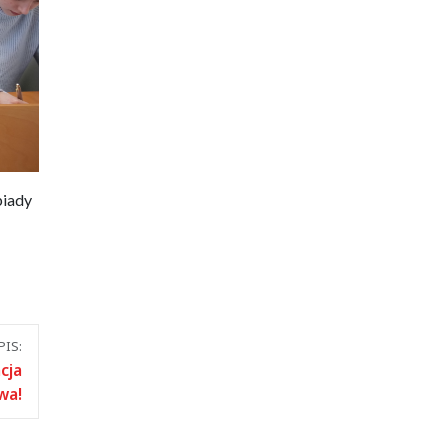
piady
IS:
cja
wa!