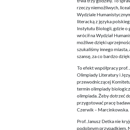
trwa trzy godziny. To spr
rzeczy niemożliwych, licea
Wydziale Humanistycznym U
literacką z języka polskie
Instytutu Biologii, gdzie o
wrócił na Wydział Humanis
możliwe dzięki uprzejmości
szukaliśmy innego miasta,
szansę, za co bardzo dzi
To efekt współpracy prof
Olimpiady Literatury i Jęz
przewodniczącej Komitetu
termin olimpiady biologic
olimpiada. Żeby dotrzeć 
przygotować pracę badawc
Czerwik – Marcinkowska.
Prof. Janusz Detka nie kryj
podobnym przypadkiem. Na