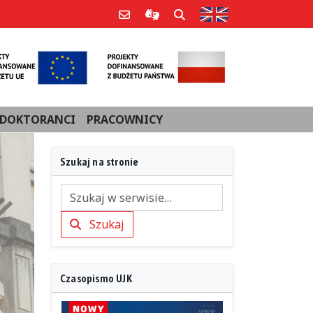
Strona w języku an
Poczta e-mail
Informacje dla użytkowników Po
Szukaj
DOKTORANCI
PRACOWNICY
Szukaj na stronie
Szukaj
Szukaj
Czasopismo UJK