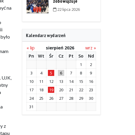
ak
zobowiązuje
być na
22 lipca 2026
o
ii
Kalendarz wydarzeń
 było
« lip
sierpień 2026
wrz »
 nam
Pn
Wt
Śr
Cz
Pt
So
Nd
1
2
3
4
5
6
7
8
9
. UJK,
10
11
12
13
14
15
16
otny
17
18
19
20
21
22
23
a
24
25
26
27
28
29
30
na
31
y z
etapu