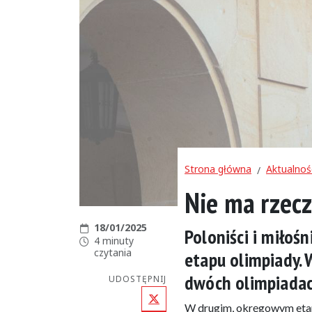
Strona główna
Aktualnoś
Nie ma rzec
Data publikacji:
18/01/2025
Poloniści i miłoś
Czas czytania:
4 minuty
czytania
etapu olimpiady. 
dwóch olimpiadac
UDOSTĘPNIJ
X (Twitter)
W drugim, okręgowym etapie