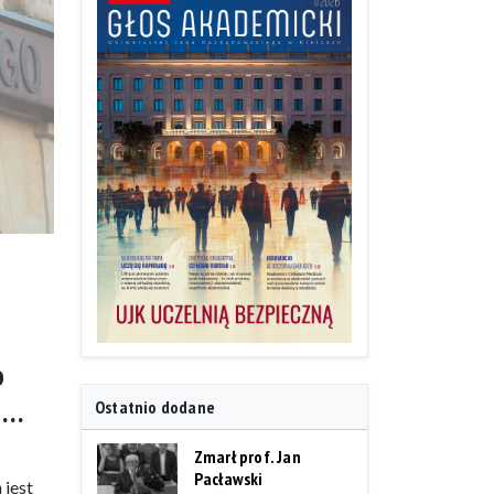
o
w …
Ostatnio dodane
Zmarł prof. Jan
Pacławski
 jest