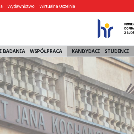
ka
Wydawnictwo
Wirtualna Uczelnia
I BADANIA
WSPÓŁPRACA
KANDYDACI
STUDENCI