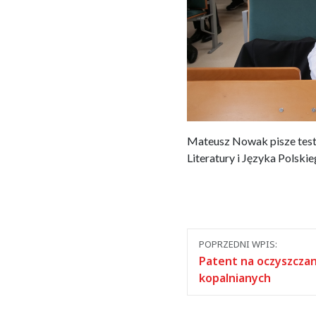
Mateusz Nowak pisze test 
Literatury i Języka Polskie
Nawigacja
POPRZEDNI WPIS:
między
Patent na oczyszcza
kopalnianych
wpisami