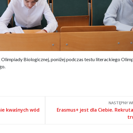
Olimpiady Biologicznej, poniżej podczas testu literackiego Olim
go.
NASTĘPNY WP
nie kwaśnych wód
Erasmus+ jest dla Ciebie. Rekruta
tr